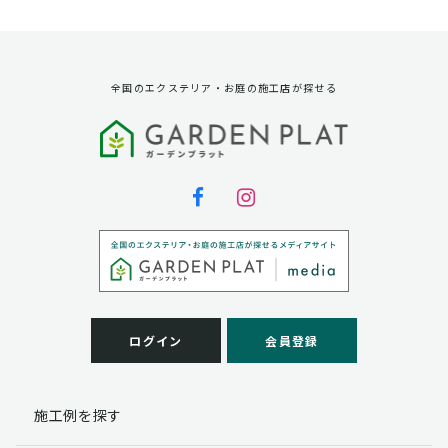
資料請求に対する発送のため
サービス実施のため
弊社の商品、サービス、催し物のご案内のため
アンケート調査、モニター募集のため
全国のエクステリア・お庭の施工店が探せる
第三者への提供
弊社は法律で定められている場合を除いて、お客様の個
人情報を当該本人の同意を得ず第三者に提供することは
ありません。
個人情報の取扱い業務の委託
弊社は事業運営上、お客様により良いサービスを提供す
るために業務の一部を外部に委託しており、業務委託先
に対してお客様の個人情報を預けることがあります。お
客様には、貴殿の個人情報の利用目的の通知、開示、訂
ログイン
会員登録
正、追加、削除および
この場合、個人情報を適切に取り扱っていると認められ
る委託先を選定し、契約等において個人情報の適正管
施工例を探す
理・機密保持などによりお客様の個人情報の漏洩防止に
必要な事項を取決め、適切な管理を実施させます。