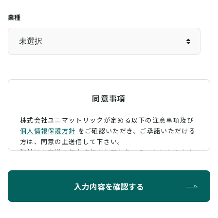
業種
同意事項
株式会社ユニマットリックが定める以下の注意事項及び
個人情報保護方針
をご確認いただき、
ご承諾いただける
方は、同意の上送信して下さい。
弊社はお客様の個人情報をお預かりすることになります
が、そのお預かりした個人情報の取扱について、 下記の
ように定め、保護に努めております。
入力内容を確認する
利用目的
お問い合わせに対する回答を行うため