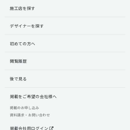
施工店を探す
個人情報提出の任意性
お客様が弊社に対して個人情報を提出することは任意で
デザイナーを探す
す。
ただし、個人情報を提出されない場合には、弊社からの
返信やサービスを実施ができない場合がありますのであ
初めての方へ
らかじめご了承ください。
個人情報の開示請求について
閲覧履歴
お客様には、貴殿の個人情報の利用目的の通知、開示、
訂正、追加、削除および利用又は提供の拒否権を要求す
後で見る
る権利があります。
詳細につきましては下記の窓口までご連絡いただくか
「個人情報の取り扱いについて」
をご確認ください。
掲載をご希望の会社様へ
【お問合せ先】 個人情報問合せ窓口
掲載のお申し込み
資料請求・お問い合わせ
TEL：03-5411-7891（平日9:00 ～ 18:00）
FAX：03-5411-0961（24時間受付）
掲載会社用ログイン
＜個人情報に関する責任者＞ 個人情報保護管理者（管理