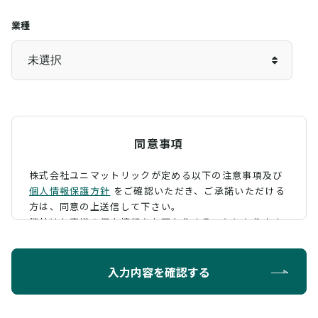
業種
同意事項
株式会社ユニマットリックが定める以下の注意事項及び
個人情報保護方針
をご確認いただき、
ご承諾いただける
方は、同意の上送信して下さい。
弊社はお客様の個人情報をお預かりすることになります
が、そのお預かりした個人情報の取扱について、 下記の
ように定め、保護に努めております。
入力内容を確認する
利用目的
お問い合わせに対する回答を行うため