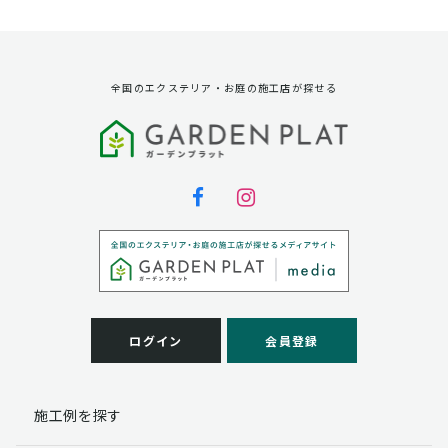
資料請求に対する発送のため
サービス実施のため
弊社の商品、サービス、催し物のご案内のため
アンケート調査、モニター募集のため
全国のエクステリア・お庭の施工店が探せる
第三者への提供
弊社は法律で定められている場合を除いて、お客様の個
人情報を当該本人の同意を得ず第三者に提供することは
ありません。
個人情報の取扱い業務の委託
弊社は事業運営上、お客様により良いサービスを提供す
るために業務の一部を外部に委託しており、業務委託先
に対してお客様の個人情報を預けることがあります。お
客様には、貴殿の個人情報の利用目的の通知、開示、訂
ログイン
会員登録
正、追加、削除および
この場合、個人情報を適切に取り扱っていると認められ
る委託先を選定し、契約等において個人情報の適正管
施工例を探す
理・機密保持などによりお客様の個人情報の漏洩防止に
必要な事項を取決め、適切な管理を実施させます。