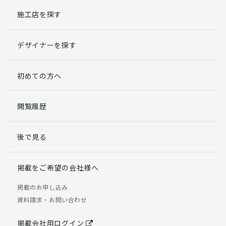
施工店を探す
個人情報提出の任意性
お客様が弊社に対して個人情報を提出することは任意で
デザイナーを探す
す。
ただし、個人情報を提出されない場合には、弊社からの
返信やサービスを実施ができない場合がありますのであ
初めての方へ
らかじめご了承ください。
個人情報の開示請求について
閲覧履歴
お客様には、貴殿の個人情報の利用目的の通知、開示、
訂正、追加、削除および利用又は提供の拒否権を要求す
後で見る
る権利があります。
詳細につきましては下記の窓口までご連絡いただくか
「個人情報の取り扱いについて」
をご確認ください。
掲載をご希望の会社様へ
【お問合せ先】 個人情報問合せ窓口
掲載のお申し込み
資料請求・お問い合わせ
TEL：03-5411-7891（平日9:00 ～ 18:00）
FAX：03-5411-0961（24時間受付）
掲載会社用ログイン
＜個人情報に関する責任者＞ 個人情報保護管理者（管理