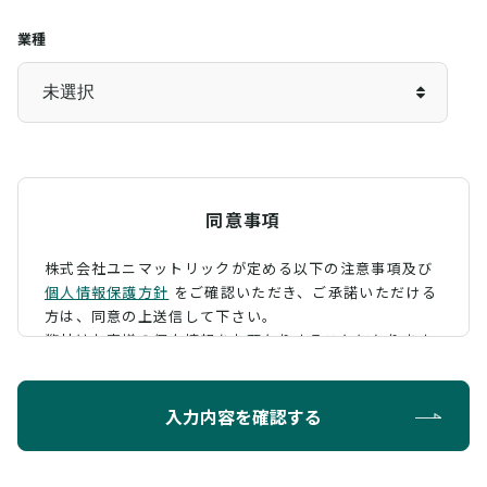
業種
同意事項
株式会社ユニマットリックが定める以下の注意事項及び
個人情報保護方針
をご確認いただき、
ご承諾いただける
方は、同意の上送信して下さい。
弊社はお客様の個人情報をお預かりすることになります
が、そのお預かりした個人情報の取扱について、 下記の
ように定め、保護に努めております。
入力内容を確認する
利用目的
お問い合わせに対する回答を行うため