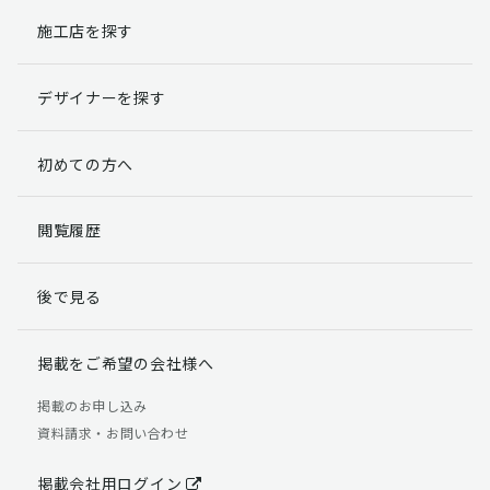
施工店を探す
個人情報提出の任意性
お客様が弊社に対して個人情報を提出することは任意で
デザイナーを探す
す。
ただし、個人情報を提出されない場合には、弊社からの
返信やサービスを実施ができない場合がありますのであ
初めての方へ
らかじめご了承ください。
個人情報の開示請求について
閲覧履歴
お客様には、貴殿の個人情報の利用目的の通知、開示、
訂正、追加、削除および利用又は提供の拒否権を要求す
後で見る
る権利があります。
詳細につきましては下記の窓口までご連絡いただくか
「個人情報の取り扱いについて」
をご確認ください。
掲載をご希望の会社様へ
【お問合せ先】 個人情報問合せ窓口
掲載のお申し込み
資料請求・お問い合わせ
TEL：03-5411-7891（平日9:00 ～ 18:00）
FAX：03-5411-0961（24時間受付）
掲載会社用ログイン
＜個人情報に関する責任者＞ 個人情報保護管理者（管理