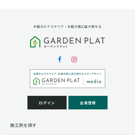
資料請求に対する発送のため
サービス実施のため
弊社の商品、サービス、催し物のご案内のため
アンケート調査、モニター募集のため
全国のエクステリア・お庭の施工店が探せる
第三者への提供
弊社は法律で定められている場合を除いて、お客様の個
人情報を当該本人の同意を得ず第三者に提供することは
ありません。
個人情報の取扱い業務の委託
弊社は事業運営上、お客様により良いサービスを提供す
るために業務の一部を外部に委託しており、業務委託先
に対してお客様の個人情報を預けることがあります。お
客様には、貴殿の個人情報の利用目的の通知、開示、訂
ログイン
会員登録
正、追加、削除および
この場合、個人情報を適切に取り扱っていると認められ
る委託先を選定し、契約等において個人情報の適正管
施工例を探す
理・機密保持などによりお客様の個人情報の漏洩防止に
必要な事項を取決め、適切な管理を実施させます。