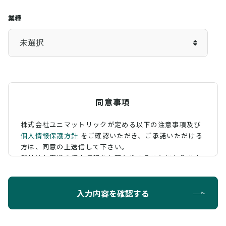
業種
同意事項
株式会社ユニマットリックが定める以下の注意事項及び
個人情報保護方針
をご確認いただき、
ご承諾いただける
方は、同意の上送信して下さい。
弊社はお客様の個人情報をお預かりすることになります
が、そのお預かりした個人情報の取扱について、 下記の
ように定め、保護に努めております。
入力内容を確認する
利用目的
お問い合わせに対する回答を行うため