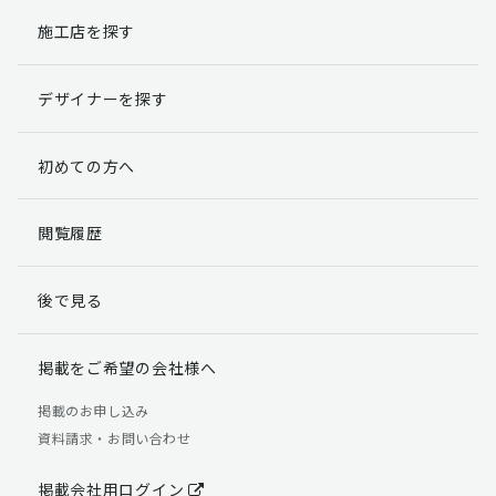
施工店を探す
個人情報提出の任意性
お客様が弊社に対して個人情報を提出することは任意で
デザイナーを探す
す。
ただし、個人情報を提出されない場合には、弊社からの
返信やサービスを実施ができない場合がありますのであ
初めての方へ
らかじめご了承ください。
個人情報の開示請求について
閲覧履歴
お客様には、貴殿の個人情報の利用目的の通知、開示、
訂正、追加、削除および利用又は提供の拒否権を要求す
後で見る
る権利があります。
詳細につきましては下記の窓口までご連絡いただくか
「個人情報の取り扱いについて」
をご確認ください。
掲載をご希望の会社様へ
【お問合せ先】 個人情報問合せ窓口
掲載のお申し込み
資料請求・お問い合わせ
TEL：03-5411-7891（平日9:00 ～ 18:00）
FAX：03-5411-0961（24時間受付）
掲載会社用ログイン
＜個人情報に関する責任者＞ 個人情報保護管理者（管理