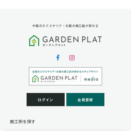
資料請求に対する発送のため
サービス実施のため
弊社の商品、サービス、催し物のご案内のため
アンケート調査、モニター募集のため
全国のエクステリア・お庭の施工店が探せる
第三者への提供
弊社は法律で定められている場合を除いて、お客様の個
人情報を当該本人の同意を得ず第三者に提供することは
ありません。
個人情報の取扱い業務の委託
弊社は事業運営上、お客様により良いサービスを提供す
るために業務の一部を外部に委託しており、業務委託先
に対してお客様の個人情報を預けることがあります。お
客様には、貴殿の個人情報の利用目的の通知、開示、訂
ログイン
会員登録
正、追加、削除および
この場合、個人情報を適切に取り扱っていると認められ
る委託先を選定し、契約等において個人情報の適正管
施工例を探す
理・機密保持などによりお客様の個人情報の漏洩防止に
必要な事項を取決め、適切な管理を実施させます。