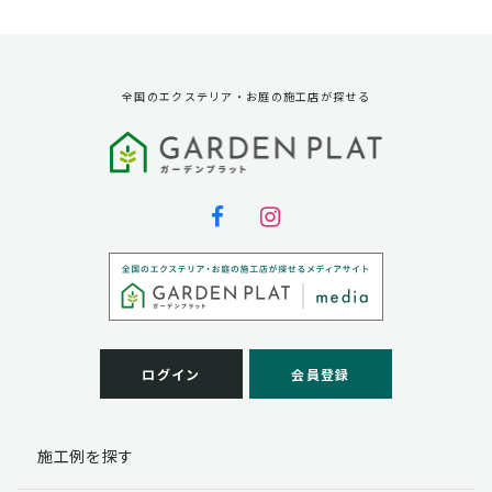
資料請求に対する発送のため
サービス実施のため
弊社の商品、サービス、催し物のご案内のため
アンケート調査、モニター募集のため
全国のエクステリア・お庭の施工店が探せる
第三者への提供
弊社は法律で定められている場合を除いて、お客様の個
人情報を当該本人の同意を得ず第三者に提供することは
ありません。
個人情報の取扱い業務の委託
弊社は事業運営上、お客様により良いサービスを提供す
るために業務の一部を外部に委託しており、業務委託先
に対してお客様の個人情報を預けることがあります。お
客様には、貴殿の個人情報の利用目的の通知、開示、訂
ログイン
会員登録
正、追加、削除および
この場合、個人情報を適切に取り扱っていると認められ
る委託先を選定し、契約等において個人情報の適正管
施工例を探す
理・機密保持などによりお客様の個人情報の漏洩防止に
必要な事項を取決め、適切な管理を実施させます。