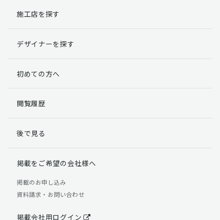
施工店を探す
個人情報提出の任意性
お客様が弊社に対して個人情報を提出することは任意で
デザイナーを探す
す。
ただし、個人情報を提出されない場合には、弊社からの
返信やサービスを実施ができない場合がありますのであ
初めての方へ
らかじめご了承ください。
個人情報の開示請求について
閲覧履歴
お客様には、貴殿の個人情報の利用目的の通知、開示、
訂正、追加、削除および利用又は提供の拒否権を要求す
後で見る
る権利があります。
詳細につきましては下記の窓口までご連絡いただくか
「個人情報の取り扱いについて」
をご確認ください。
掲載をご希望の会社様へ
【お問合せ先】 個人情報問合せ窓口
掲載のお申し込み
資料請求・お問い合わせ
TEL：03-5411-7891（平日9:00 ～ 18:00）
FAX：03-5411-0961（24時間受付）
掲載会社用ログイン
＜個人情報に関する責任者＞ 個人情報保護管理者（管理