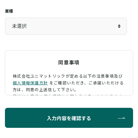
業種
同意事項
株式会社ユニマットリックが定める以下の注意事項及び
個人情報保護方針
をご確認いただき、
ご承諾いただける
方は、同意の上送信して下さい。
弊社はお客様の個人情報をお預かりすることになります
が、そのお預かりした個人情報の取扱について、 下記の
ように定め、保護に努めております。
入力内容を確認する
利用目的
お問い合わせに対する回答を行うため