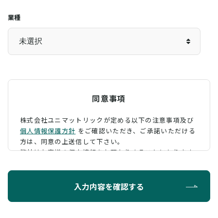
業種
同意事項
株式会社ユニマットリックが定める以下の注意事項及び
個人情報保護方針
をご確認いただき、
ご承諾いただける
方は、同意の上送信して下さい。
弊社はお客様の個人情報をお預かりすることになります
が、そのお預かりした個人情報の取扱について、 下記の
ように定め、保護に努めております。
入力内容を確認する
利用目的
お問い合わせに対する回答を行うため