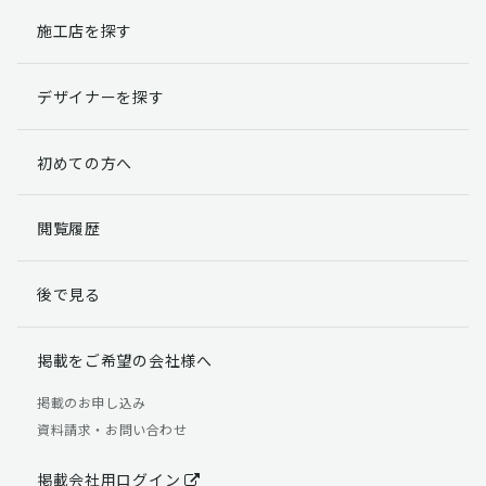
施工店を探す
個人情報提出の任意性
お客様が弊社に対して個人情報を提出することは任意で
デザイナーを探す
す。
ただし、個人情報を提出されない場合には、弊社からの
返信やサービスを実施ができない場合がありますのであ
初めての方へ
らかじめご了承ください。
個人情報の開示請求について
閲覧履歴
お客様には、貴殿の個人情報の利用目的の通知、開示、
訂正、追加、削除および利用又は提供の拒否権を要求す
後で見る
る権利があります。
詳細につきましては下記の窓口までご連絡いただくか
「個人情報の取り扱いについて」
をご確認ください。
掲載をご希望の会社様へ
【お問合せ先】 個人情報問合せ窓口
掲載のお申し込み
資料請求・お問い合わせ
TEL：03-5411-7891（平日9:00 ～ 18:00）
FAX：03-5411-0961（24時間受付）
掲載会社用ログイン
＜個人情報に関する責任者＞ 個人情報保護管理者（管理