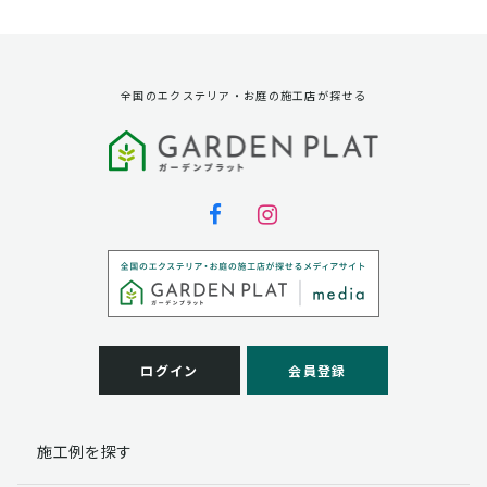
資料請求に対する発送のため
サービス実施のため
弊社の商品、サービス、催し物のご案内のため
アンケート調査、モニター募集のため
全国のエクステリア・お庭の施工店が探せる
第三者への提供
弊社は法律で定められている場合を除いて、お客様の個
人情報を当該本人の同意を得ず第三者に提供することは
ありません。
個人情報の取扱い業務の委託
弊社は事業運営上、お客様により良いサービスを提供す
るために業務の一部を外部に委託しており、業務委託先
に対してお客様の個人情報を預けることがあります。お
客様には、貴殿の個人情報の利用目的の通知、開示、訂
ログイン
会員登録
正、追加、削除および
この場合、個人情報を適切に取り扱っていると認められ
る委託先を選定し、契約等において個人情報の適正管
施工例を探す
理・機密保持などによりお客様の個人情報の漏洩防止に
必要な事項を取決め、適切な管理を実施させます。