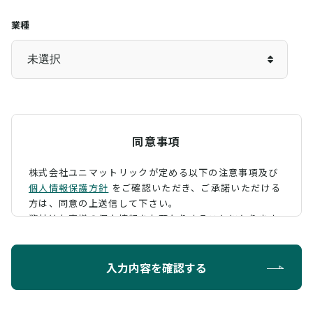
業種
同意事項
株式会社ユニマットリックが定める以下の注意事項及び
個人情報保護方針
をご確認いただき、
ご承諾いただける
方は、同意の上送信して下さい。
弊社はお客様の個人情報をお預かりすることになります
が、そのお預かりした個人情報の取扱について、 下記の
ように定め、保護に努めております。
入力内容を確認する
利用目的
お問い合わせに対する回答を行うため