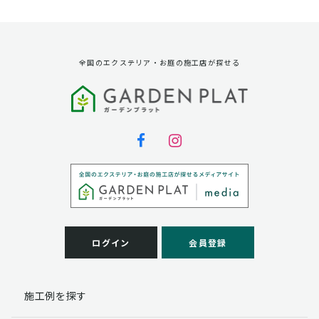
資料請求に対する発送のため
サービス実施のため
弊社の商品、サービス、催し物のご案内のため
アンケート調査、モニター募集のため
全国のエクステリア・お庭の施工店が探せる
第三者への提供
弊社は法律で定められている場合を除いて、お客様の個
人情報を当該本人の同意を得ず第三者に提供することは
ありません。
個人情報の取扱い業務の委託
弊社は事業運営上、お客様により良いサービスを提供す
るために業務の一部を外部に委託しており、業務委託先
に対してお客様の個人情報を預けることがあります。お
客様には、貴殿の個人情報の利用目的の通知、開示、訂
ログイン
会員登録
正、追加、削除および
この場合、個人情報を適切に取り扱っていると認められ
る委託先を選定し、契約等において個人情報の適正管
施工例を探す
理・機密保持などによりお客様の個人情報の漏洩防止に
必要な事項を取決め、適切な管理を実施させます。