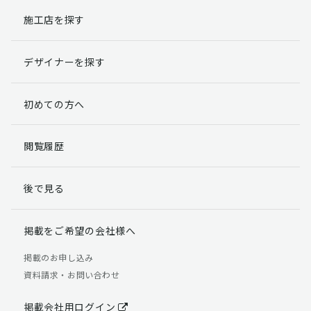
施工店を探す
個人情報提出の任意性
お客様が弊社に対して個人情報を提出することは任意で
デザイナーを探す
す。
ただし、個人情報を提出されない場合には、弊社からの
返信やサービスを実施ができない場合がありますのであ
初めての方へ
らかじめご了承ください。
個人情報の開示請求について
閲覧履歴
お客様には、貴殿の個人情報の利用目的の通知、開示、
訂正、追加、削除および利用又は提供の拒否権を要求す
後で見る
る権利があります。
詳細につきましては下記の窓口までご連絡いただくか
「個人情報の取り扱いについて」
をご確認ください。
掲載をご希望の会社様へ
【お問合せ先】 個人情報問合せ窓口
掲載のお申し込み
資料請求・お問い合わせ
TEL：03-5411-7891（平日9:00 ～ 18:00）
FAX：03-5411-0961（24時間受付）
掲載会社用ログイン
＜個人情報に関する責任者＞ 個人情報保護管理者（管理