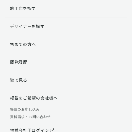
施工店を探す
個人情報提出の任意性
お客様が弊社に対して個人情報を提出することは任意で
デザイナーを探す
す。
ただし、個人情報を提出されない場合には、弊社からの
返信やサービスを実施ができない場合がありますのであ
初めての方へ
らかじめご了承ください。
個人情報の開示請求について
閲覧履歴
お客様には、貴殿の個人情報の利用目的の通知、開示、
訂正、追加、削除および利用又は提供の拒否権を要求す
後で見る
る権利があります。
詳細につきましては下記の窓口までご連絡いただくか
「個人情報の取り扱いについて」
をご確認ください。
掲載をご希望の会社様へ
【お問合せ先】 個人情報問合せ窓口
掲載のお申し込み
資料請求・お問い合わせ
TEL：03-5411-7891（平日9:00 ～ 18:00）
FAX：03-5411-0961（24時間受付）
掲載会社用ログイン
＜個人情報に関する責任者＞ 個人情報保護管理者（管理