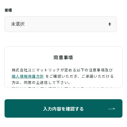
業種
同意事項
株式会社ユニマットリックが定める以下の注意事項及び
個人情報保護方針
をご確認いただき、
ご承諾いただける
方は、同意の上送信して下さい。
弊社はお客様の個人情報をお預かりすることになります
が、そのお預かりした個人情報の取扱について、 下記の
ように定め、保護に努めております。
入力内容を確認する
利用目的
お問い合わせに対する回答を行うため