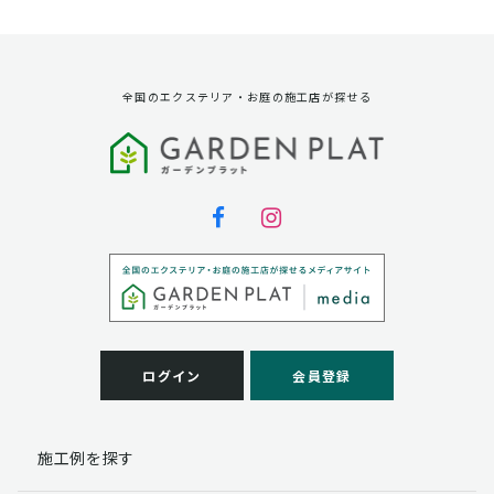
資料請求に対する発送のため
サービス実施のため
弊社の商品、サービス、催し物のご案内のため
アンケート調査、モニター募集のため
全国のエクステリア・お庭の施工店が探せる
第三者への提供
弊社は法律で定められている場合を除いて、お客様の個
人情報を当該本人の同意を得ず第三者に提供することは
ありません。
個人情報の取扱い業務の委託
弊社は事業運営上、お客様により良いサービスを提供す
るために業務の一部を外部に委託しており、業務委託先
に対してお客様の個人情報を預けることがあります。お
客様には、貴殿の個人情報の利用目的の通知、開示、訂
ログイン
会員登録
正、追加、削除および
この場合、個人情報を適切に取り扱っていると認められ
る委託先を選定し、契約等において個人情報の適正管
施工例を探す
理・機密保持などによりお客様の個人情報の漏洩防止に
必要な事項を取決め、適切な管理を実施させます。