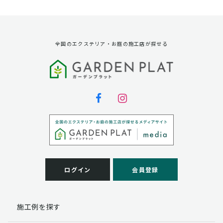
資料請求に対する発送のため
サービス実施のため
弊社の商品、サービス、催し物のご案内のため
アンケート調査、モニター募集のため
全国のエクステリア・お庭の施工店が探せる
第三者への提供
弊社は法律で定められている場合を除いて、お客様の個
人情報を当該本人の同意を得ず第三者に提供することは
ありません。
個人情報の取扱い業務の委託
弊社は事業運営上、お客様により良いサービスを提供す
るために業務の一部を外部に委託しており、業務委託先
に対してお客様の個人情報を預けることがあります。お
客様には、貴殿の個人情報の利用目的の通知、開示、訂
ログイン
会員登録
正、追加、削除および
この場合、個人情報を適切に取り扱っていると認められ
る委託先を選定し、契約等において個人情報の適正管
施工例を探す
理・機密保持などによりお客様の個人情報の漏洩防止に
必要な事項を取決め、適切な管理を実施させます。