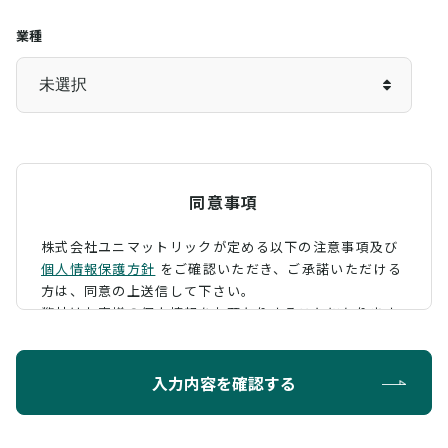
業種
同意事項
株式会社ユニマットリックが定める以下の注意事項及び
個人情報保護方針
をご確認いただき、
ご承諾いただける
方は、同意の上送信して下さい。
弊社はお客様の個人情報をお預かりすることになります
が、そのお預かりした個人情報の取扱について、 下記の
ように定め、保護に努めております。
入力内容を確認する
利用目的
お問い合わせに対する回答を行うため