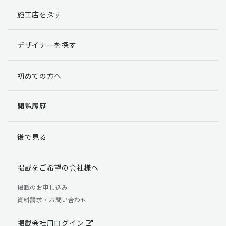
施工店を探す
個人情報提出の任意性
お客様が弊社に対して個人情報を提出することは任意で
デザイナーを探す
す。
ただし、個人情報を提出されない場合には、弊社からの
返信やサービスを実施ができない場合がありますのであ
初めての方へ
らかじめご了承ください。
個人情報の開示請求について
閲覧履歴
お客様には、貴殿の個人情報の利用目的の通知、開示、
訂正、追加、削除および利用又は提供の拒否権を要求す
後で見る
る権利があります。
詳細につきましては下記の窓口までご連絡いただくか
「個人情報の取り扱いについて」
をご確認ください。
掲載をご希望の会社様へ
【お問合せ先】 個人情報問合せ窓口
掲載のお申し込み
資料請求・お問い合わせ
TEL：03-5411-7891（平日9:00 ～ 18:00）
FAX：03-5411-0961（24時間受付）
掲載会社用ログイン
＜個人情報に関する責任者＞ 個人情報保護管理者（管理