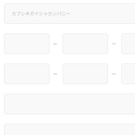
―
―
―
―