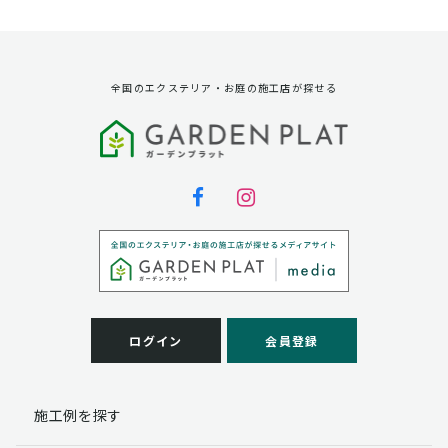
資料請求に対する発送のため
サービス実施のため
弊社の商品、サービス、催し物のご案内のため
アンケート調査、モニター募集のため
全国のエクステリア・お庭の施工店が探せる
第三者への提供
弊社は法律で定められている場合を除いて、お客様の個
人情報を当該本人の同意を得ず第三者に提供することは
ありません。
個人情報の取扱い業務の委託
弊社は事業運営上、お客様により良いサービスを提供す
るために業務の一部を外部に委託しており、業務委託先
に対してお客様の個人情報を預けることがあります。お
客様には、貴殿の個人情報の利用目的の通知、開示、訂
ログイン
会員登録
正、追加、削除および
この場合、個人情報を適切に取り扱っていると認められ
る委託先を選定し、契約等において個人情報の適正管
施工例を探す
理・機密保持などによりお客様の個人情報の漏洩防止に
必要な事項を取決め、適切な管理を実施させます。