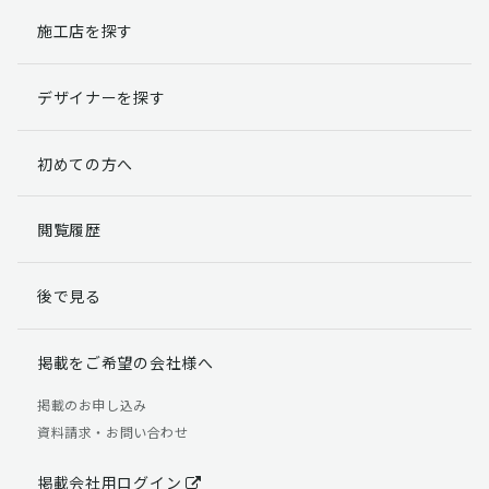
施工店を探す
個人情報提出の任意性
お客様が弊社に対して個人情報を提出することは任意で
デザイナーを探す
す。
ただし、個人情報を提出されない場合には、弊社からの
返信やサービスを実施ができない場合がありますのであ
初めての方へ
らかじめご了承ください。
個人情報の開示請求について
閲覧履歴
お客様には、貴殿の個人情報の利用目的の通知、開示、
訂正、追加、削除および利用又は提供の拒否権を要求す
後で見る
る権利があります。
詳細につきましては下記の窓口までご連絡いただくか
「個人情報の取り扱いについて」
をご確認ください。
掲載をご希望の会社様へ
【お問合せ先】 個人情報問合せ窓口
掲載のお申し込み
資料請求・お問い合わせ
TEL：03-5411-7891（平日9:00 ～ 18:00）
FAX：03-5411-0961（24時間受付）
掲載会社用ログイン
＜個人情報に関する責任者＞ 個人情報保護管理者（管理