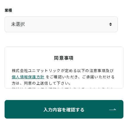
業種
同意事項
株式会社ユニマットリックが定める以下の注意事項及び
個人情報保護方針
をご確認いただき、
ご承諾いただける
方は、同意の上送信して下さい。
弊社はお客様の個人情報をお預かりすることになります
が、そのお預かりした個人情報の取扱について、 下記の
ように定め、保護に努めております。
入力内容を確認する
利用目的
お問い合わせに対する回答を行うため