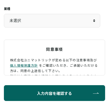
業種
同意事項
株式会社ユニマットリックが定める以下の注意事項及び
個人情報保護方針
をご確認いただき、
ご承諾いただける
方は、同意の上送信して下さい。
弊社はお客様の個人情報をお預かりすることになります
が、そのお預かりした個人情報の取扱について、 下記の
ように定め、保護に努めております。
入力内容を確認する
利用目的
お問い合わせに対する回答を行うため