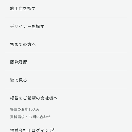
施工店を探す
個人情報提出の任意性
お客様が弊社に対して個人情報を提出することは任意で
デザイナーを探す
す。
ただし、個人情報を提出されない場合には、弊社からの
返信やサービスを実施ができない場合がありますのであ
初めての方へ
らかじめご了承ください。
個人情報の開示請求について
閲覧履歴
お客様には、貴殿の個人情報の利用目的の通知、開示、
訂正、追加、削除および利用又は提供の拒否権を要求す
後で見る
る権利があります。
詳細につきましては下記の窓口までご連絡いただくか
「個人情報の取り扱いについて」
をご確認ください。
掲載をご希望の会社様へ
【お問合せ先】 個人情報問合せ窓口
掲載のお申し込み
資料請求・お問い合わせ
TEL：03-5411-7891（平日9:00 ～ 18:00）
FAX：03-5411-0961（24時間受付）
掲載会社用ログイン
＜個人情報に関する責任者＞ 個人情報保護管理者（管理