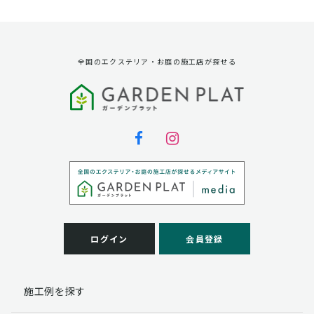
資料請求に対する発送のため
サービス実施のため
弊社の商品、サービス、催し物のご案内のため
アンケート調査、モニター募集のため
全国のエクステリア・お庭の施工店が探せる
第三者への提供
弊社は法律で定められている場合を除いて、お客様の個
人情報を当該本人の同意を得ず第三者に提供することは
ありません。
個人情報の取扱い業務の委託
弊社は事業運営上、お客様により良いサービスを提供す
るために業務の一部を外部に委託しており、業務委託先
に対してお客様の個人情報を預けることがあります。お
客様には、貴殿の個人情報の利用目的の通知、開示、訂
ログイン
会員登録
正、追加、削除および
この場合、個人情報を適切に取り扱っていると認められ
る委託先を選定し、契約等において個人情報の適正管
施工例を探す
理・機密保持などによりお客様の個人情報の漏洩防止に
必要な事項を取決め、適切な管理を実施させます。