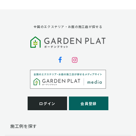
資料請求に対する発送のため
サービス実施のため
弊社の商品、サービス、催し物のご案内のため
アンケート調査、モニター募集のため
全国のエクステリア・お庭の施工店が探せる
第三者への提供
弊社は法律で定められている場合を除いて、お客様の個
人情報を当該本人の同意を得ず第三者に提供することは
ありません。
個人情報の取扱い業務の委託
弊社は事業運営上、お客様により良いサービスを提供す
るために業務の一部を外部に委託しており、業務委託先
に対してお客様の個人情報を預けることがあります。お
客様には、貴殿の個人情報の利用目的の通知、開示、訂
ログイン
会員登録
正、追加、削除および
この場合、個人情報を適切に取り扱っていると認められ
る委託先を選定し、契約等において個人情報の適正管
施工例を探す
理・機密保持などによりお客様の個人情報の漏洩防止に
必要な事項を取決め、適切な管理を実施させます。