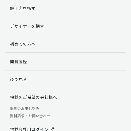
施工店を探す
個人情報提出の任意性
お客様が弊社に対して個人情報を提出することは任意で
デザイナーを探す
す。
ただし、個人情報を提出されない場合には、弊社からの
返信やサービスを実施ができない場合がありますのであ
初めての方へ
らかじめご了承ください。
個人情報の開示請求について
閲覧履歴
お客様には、貴殿の個人情報の利用目的の通知、開示、
訂正、追加、削除および利用又は提供の拒否権を要求す
後で見る
る権利があります。
詳細につきましては下記の窓口までご連絡いただくか
「個人情報の取り扱いについて」
をご確認ください。
掲載をご希望の会社様へ
【お問合せ先】 個人情報問合せ窓口
掲載のお申し込み
資料請求・お問い合わせ
TEL：03-5411-7891（平日9:00 ～ 18:00）
FAX：03-5411-0961（24時間受付）
掲載会社用ログイン
＜個人情報に関する責任者＞ 個人情報保護管理者（管理