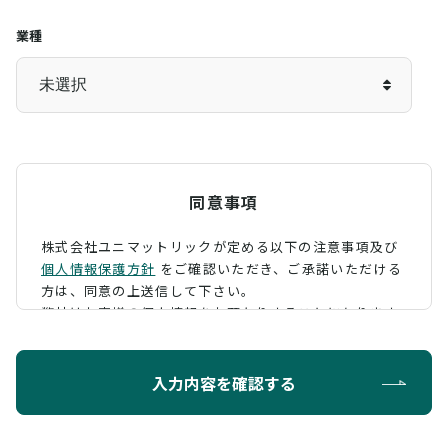
業種
同意事項
株式会社ユニマットリックが定める以下の注意事項及び
個人情報保護方針
をご確認いただき、
ご承諾いただける
方は、同意の上送信して下さい。
弊社はお客様の個人情報をお預かりすることになります
が、そのお預かりした個人情報の取扱について、 下記の
ように定め、保護に努めております。
入力内容を確認する
利用目的
お問い合わせに対する回答を行うため