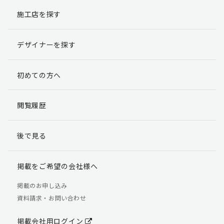
施工店を探す
個人情報提出の任意性
お客様が弊社に対して個人情報を提出することは任意で
デザイナーを探す
す。
ただし、個人情報を提出されない場合には、弊社からの
返信やサービスを実施ができない場合がありますのであ
初めての方へ
らかじめご了承ください。
個人情報の開示請求について
閲覧履歴
お客様には、貴殿の個人情報の利用目的の通知、開示、
訂正、追加、削除および利用又は提供の拒否権を要求す
後で見る
る権利があります。
詳細につきましては下記の窓口までご連絡いただくか
「個人情報の取り扱いについて」
をご確認ください。
掲載をご希望の会社様へ
【お問合せ先】 個人情報問合せ窓口
掲載のお申し込み
資料請求・お問い合わせ
TEL：03-5411-7891（平日9:00 ～ 18:00）
FAX：03-5411-0961（24時間受付）
掲載会社用ログイン
＜個人情報に関する責任者＞ 個人情報保護管理者（管理