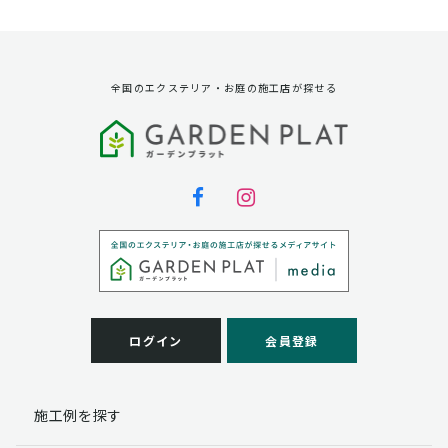
資料請求に対する発送のため
サービス実施のため
弊社の商品、サービス、催し物のご案内のため
アンケート調査、モニター募集のため
全国のエクステリア・お庭の施工店が探せる
第三者への提供
弊社は法律で定められている場合を除いて、お客様の個
人情報を当該本人の同意を得ず第三者に提供することは
ありません。
個人情報の取扱い業務の委託
弊社は事業運営上、お客様により良いサービスを提供す
るために業務の一部を外部に委託しており、業務委託先
に対してお客様の個人情報を預けることがあります。お
客様には、貴殿の個人情報の利用目的の通知、開示、訂
ログイン
会員登録
正、追加、削除および
この場合、個人情報を適切に取り扱っていると認められ
る委託先を選定し、契約等において個人情報の適正管
施工例を探す
理・機密保持などによりお客様の個人情報の漏洩防止に
必要な事項を取決め、適切な管理を実施させます。