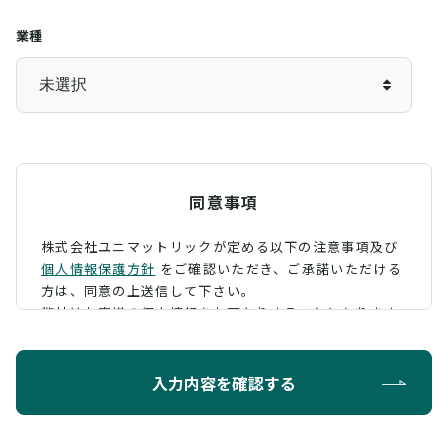
業種
同意事項
株式会社ユニマットリックが定める以下の注意事項及び
個人情報保護方針
をご確認いただき、
ご承諾いただける
方は、同意の上送信して下さい。
弊社はお客様の個人情報をお預かりすることになります
が、そのお預かりした個人情報の取扱について、 下記の
ように定め、保護に努めております。
入力内容を確認する
利用目的
お問い合わせに対する回答を行うため