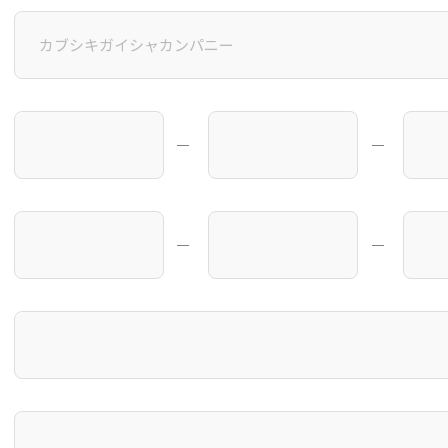
―
―
―
―