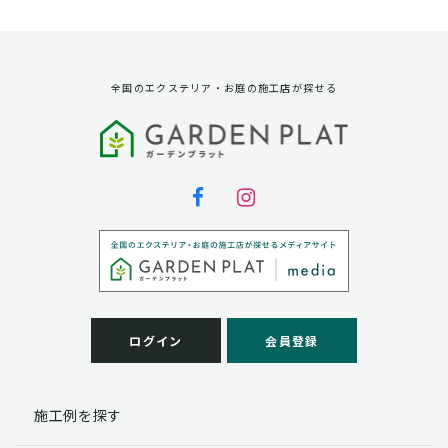
資料請求に対する発送のため
サービス実施のため
弊社の商品、サービス、催し物のご案内のため
アンケート調査、モニター募集のため
全国のエクステリア・お庭の施工店が探せる
第三者への提供
弊社は法律で定められている場合を除いて、お客様の個
人情報を当該本人の同意を得ず第三者に提供することは
ありません。
個人情報の取扱い業務の委託
弊社は事業運営上、お客様により良いサービスを提供す
るために業務の一部を外部に委託しており、業務委託先
に対してお客様の個人情報を預けることがあります。お
客様には、貴殿の個人情報の利用目的の通知、開示、訂
ログイン
会員登録
正、追加、削除および
この場合、個人情報を適切に取り扱っていると認められ
る委託先を選定し、契約等において個人情報の適正管
施工例を探す
理・機密保持などによりお客様の個人情報の漏洩防止に
必要な事項を取決め、適切な管理を実施させます。