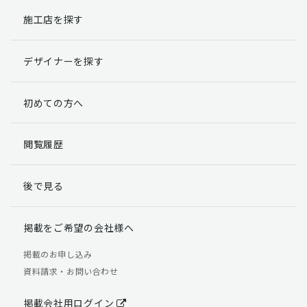
施工店を探す
個人情報提出の任意性
お客様が弊社に対して個人情報を提出することは任意で
デザイナーを探す
す。
ただし、個人情報を提出されない場合には、弊社からの
返信やサービスを実施ができない場合がありますのであ
初めての方へ
らかじめご了承ください。
個人情報の開示請求について
閲覧履歴
お客様には、貴殿の個人情報の利用目的の通知、開示、
訂正、追加、削除および利用又は提供の拒否権を要求す
後で見る
る権利があります。
詳細につきましては下記の窓口までご連絡いただくか
「個人情報の取り扱いについて」
をご確認ください。
掲載をご希望の会社様へ
【お問合せ先】 個人情報問合せ窓口
掲載のお申し込み
資料請求・お問い合わせ
TEL：03-5411-7891（平日9:00 ～ 18:00）
FAX：03-5411-0961（24時間受付）
掲載会社用ログイン
＜個人情報に関する責任者＞ 個人情報保護管理者（管理