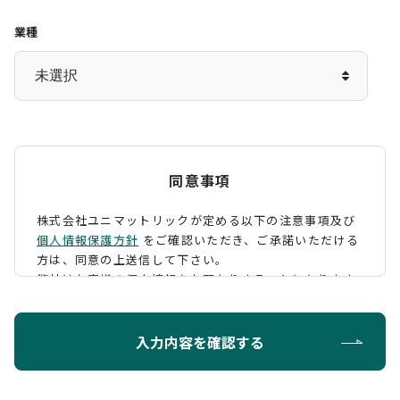
業種
同意事項
株式会社ユニマットリックが定める以下の注意事項及び
個人情報保護方針
をご確認いただき、
ご承諾いただける
方は、同意の上送信して下さい。
弊社はお客様の個人情報をお預かりすることになります
が、そのお預かりした個人情報の取扱について、 下記の
ように定め、保護に努めております。
入力内容を確認する
利用目的
お問い合わせに対する回答を行うため