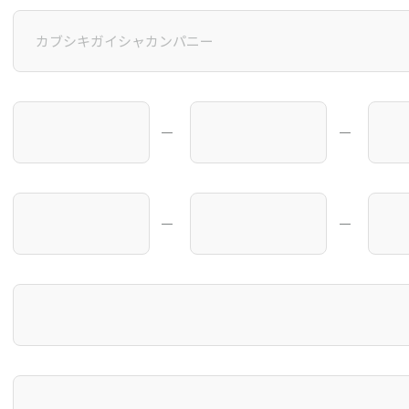
―
―
―
―