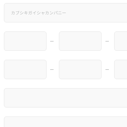
―
―
―
―