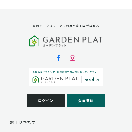
資料請求に対する発送のため
サービス実施のため
弊社の商品、サービス、催し物のご案内のため
アンケート調査、モニター募集のため
全国のエクステリア・お庭の施工店が探せる
第三者への提供
弊社は法律で定められている場合を除いて、お客様の個
人情報を当該本人の同意を得ず第三者に提供することは
ありません。
個人情報の取扱い業務の委託
弊社は事業運営上、お客様により良いサービスを提供す
るために業務の一部を外部に委託しており、業務委託先
に対してお客様の個人情報を預けることがあります。お
客様には、貴殿の個人情報の利用目的の通知、開示、訂
ログイン
会員登録
正、追加、削除および
この場合、個人情報を適切に取り扱っていると認められ
る委託先を選定し、契約等において個人情報の適正管
施工例を探す
理・機密保持などによりお客様の個人情報の漏洩防止に
必要な事項を取決め、適切な管理を実施させます。