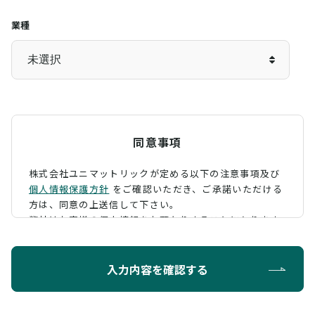
業種
同意事項
株式会社ユニマットリックが定める以下の注意事項及び
個人情報保護方針
をご確認いただき、
ご承諾いただける
方は、同意の上送信して下さい。
弊社はお客様の個人情報をお預かりすることになります
が、そのお預かりした個人情報の取扱について、 下記の
ように定め、保護に努めております。
入力内容を確認する
利用目的
お問い合わせに対する回答を行うため