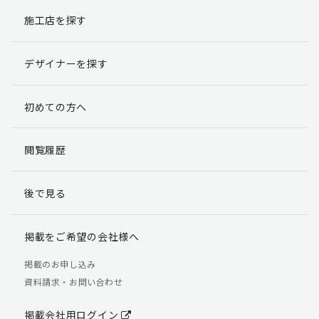
施工店を探す
個人情報提出の任意性
お客様が弊社に対して個人情報を提出することは任意で
デザイナーを探す
す。
ただし、個人情報を提出されない場合には、弊社からの
返信やサービスを実施ができない場合がありますのであ
初めての方へ
らかじめご了承ください。
個人情報の開示請求について
閲覧履歴
お客様には、貴殿の個人情報の利用目的の通知、開示、
訂正、追加、削除および利用又は提供の拒否権を要求す
後で見る
る権利があります。
詳細につきましては下記の窓口までご連絡いただくか
「個人情報の取り扱いについて」
をご確認ください。
掲載をご希望の会社様へ
【お問合せ先】 個人情報問合せ窓口
掲載のお申し込み
資料請求・お問い合わせ
TEL：03-5411-7891（平日9:00 ～ 18:00）
FAX：03-5411-0961（24時間受付）
掲載会社用ログイン
＜個人情報に関する責任者＞ 個人情報保護管理者（管理