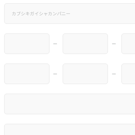
―
―
―
―