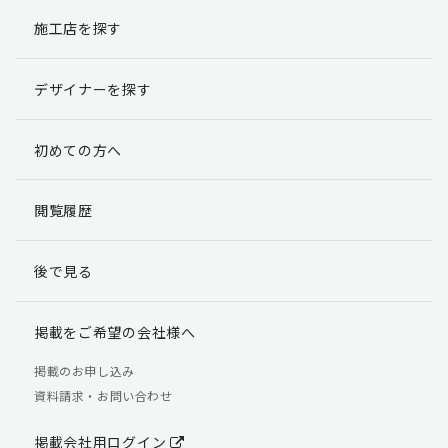
施工店を探す
個人情報提出の任意性
お客様が弊社に対して個人情報を提出することは任意で
デザイナーを探す
す。
ただし、個人情報を提出されない場合には、弊社からの
返信やサービスを実施ができない場合がありますのであ
初めての方へ
らかじめご了承ください。
個人情報の開示請求について
閲覧履歴
お客様には、貴殿の個人情報の利用目的の通知、開示、
訂正、追加、削除および利用又は提供の拒否権を要求す
後で見る
る権利があります。
詳細につきましては下記の窓口までご連絡いただくか
「個人情報の取り扱いについて」
をご確認ください。
掲載をご希望の会社様へ
【お問合せ先】 個人情報問合せ窓口
掲載のお申し込み
資料請求・お問い合わせ
TEL：03-5411-7891（平日9:00 ～ 18:00）
FAX：03-5411-0961（24時間受付）
掲載会社用ログイン
＜個人情報に関する責任者＞ 個人情報保護管理者（管理