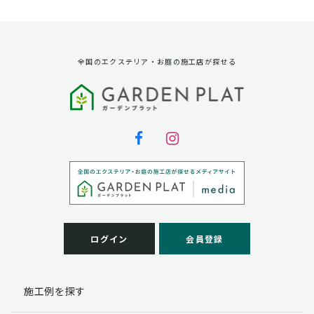
資料請求に対する発送のため
サービス実施のため
弊社の商品、サービス、催し物のご案内のため
アンケート調査、モニター募集のため
全国のエクステリア・お庭の施工店が探せる
第三者への提供
弊社は法律で定められている場合を除いて、お客様の個
人情報を当該本人の同意を得ず第三者に提供することは
ありません。
個人情報の取扱い業務の委託
弊社は事業運営上、お客様により良いサービスを提供す
るために業務の一部を外部に委託しており、業務委託先
に対してお客様の個人情報を預けることがあります。お
客様には、貴殿の個人情報の利用目的の通知、開示、訂
ログイン
会員登録
正、追加、削除および
この場合、個人情報を適切に取り扱っていると認められ
る委託先を選定し、契約等において個人情報の適正管
施工例を探す
理・機密保持などによりお客様の個人情報の漏洩防止に
必要な事項を取決め、適切な管理を実施させます。