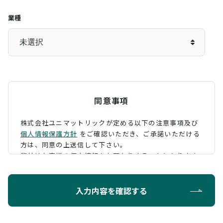
業種
同意事項
株式会社ユニマットリックが定める以下の注意事項及び
個人情報保護方針
をご確認いただき、
ご承諾いただける
方は、同意の上送信して下さい。
弊社はお客様の個人情報をお預かりすることになります
が、そのお預かりした個人情報の取扱について、 下記の
ように定め、保護に努めております。
入力内容を確認する
利用目的
お問い合わせに対する回答を行うため