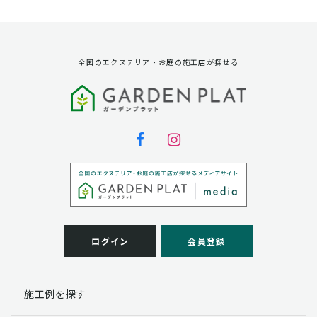
資料請求に対する発送のため
サービス実施のため
弊社の商品、サービス、催し物のご案内のため
アンケート調査、モニター募集のため
全国のエクステリア・お庭の施工店が探せる
第三者への提供
弊社は法律で定められている場合を除いて、お客様の個
人情報を当該本人の同意を得ず第三者に提供することは
ありません。
個人情報の取扱い業務の委託
弊社は事業運営上、お客様により良いサービスを提供す
るために業務の一部を外部に委託しており、業務委託先
に対してお客様の個人情報を預けることがあります。お
客様には、貴殿の個人情報の利用目的の通知、開示、訂
ログイン
会員登録
正、追加、削除および
この場合、個人情報を適切に取り扱っていると認められ
る委託先を選定し、契約等において個人情報の適正管
施工例を探す
理・機密保持などによりお客様の個人情報の漏洩防止に
必要な事項を取決め、適切な管理を実施させます。