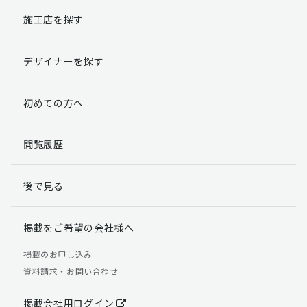
施工店を探す
個人情報提出の任意性
お客様が弊社に対して個人情報を提出することは任意で
デザイナーを探す
す。
ただし、個人情報を提出されない場合には、弊社からの
返信やサービスを実施ができない場合がありますのであ
初めての方へ
らかじめご了承ください。
個人情報の開示請求について
閲覧履歴
お客様には、貴殿の個人情報の利用目的の通知、開示、
訂正、追加、削除および利用又は提供の拒否権を要求す
後で見る
る権利があります。
詳細につきましては下記の窓口までご連絡いただくか
「個人情報の取り扱いについて」
をご確認ください。
掲載をご希望の会社様へ
【お問合せ先】 個人情報問合せ窓口
掲載のお申し込み
資料請求・お問い合わせ
TEL：03-5411-7891（平日9:00 ～ 18:00）
FAX：03-5411-0961（24時間受付）
掲載会社用ログイン
＜個人情報に関する責任者＞ 個人情報保護管理者（管理