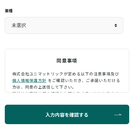
業種
同意事項
株式会社ユニマットリックが定める以下の注意事項及び
個人情報保護方針
をご確認いただき、
ご承諾いただける
方は、同意の上送信して下さい。
弊社はお客様の個人情報をお預かりすることになります
が、そのお預かりした個人情報の取扱について、 下記の
ように定め、保護に努めております。
入力内容を確認する
利用目的
お問い合わせに対する回答を行うため