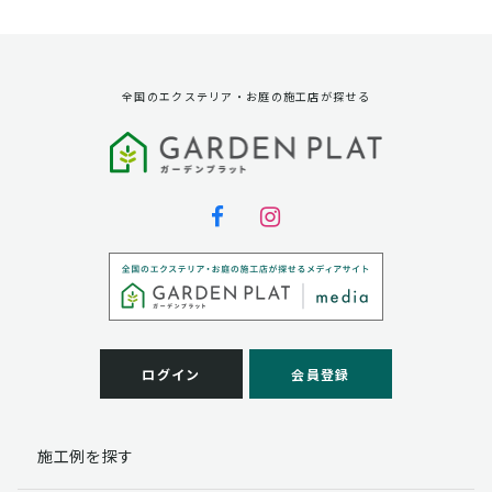
資料請求に対する発送のため
サービス実施のため
弊社の商品、サービス、催し物のご案内のため
アンケート調査、モニター募集のため
全国のエクステリア・お庭の施工店が探せる
第三者への提供
弊社は法律で定められている場合を除いて、お客様の個
人情報を当該本人の同意を得ず第三者に提供することは
ありません。
個人情報の取扱い業務の委託
弊社は事業運営上、お客様により良いサービスを提供す
るために業務の一部を外部に委託しており、業務委託先
に対してお客様の個人情報を預けることがあります。お
客様には、貴殿の個人情報の利用目的の通知、開示、訂
ログイン
会員登録
正、追加、削除および
この場合、個人情報を適切に取り扱っていると認められ
る委託先を選定し、契約等において個人情報の適正管
施工例を探す
理・機密保持などによりお客様の個人情報の漏洩防止に
必要な事項を取決め、適切な管理を実施させます。