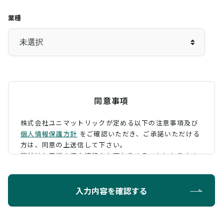
業種
同意事項
株式会社ユニマットリックが定める以下の注意事項及び
個人情報保護方針
をご確認いただき、
ご承諾いただける
方は、同意の上送信して下さい。
弊社はお客様の個人情報をお預かりすることになります
が、そのお預かりした個人情報の取扱について、 下記の
ように定め、保護に努めております。
入力内容を確認する
利用目的
お問い合わせに対する回答を行うため