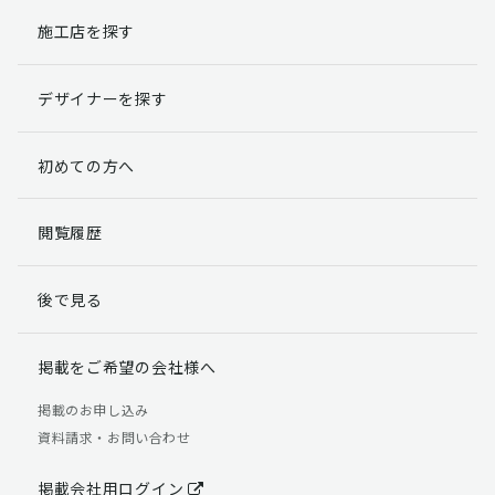
施工店を探す
個人情報提出の任意性
お客様が弊社に対して個人情報を提出することは任意で
デザイナーを探す
す。
ただし、個人情報を提出されない場合には、弊社からの
返信やサービスを実施ができない場合がありますのであ
初めての方へ
らかじめご了承ください。
個人情報の開示請求について
閲覧履歴
お客様には、貴殿の個人情報の利用目的の通知、開示、
訂正、追加、削除および利用又は提供の拒否権を要求す
後で見る
る権利があります。
詳細につきましては下記の窓口までご連絡いただくか
「個人情報の取り扱いについて」
をご確認ください。
掲載をご希望の会社様へ
【お問合せ先】 個人情報問合せ窓口
掲載のお申し込み
資料請求・お問い合わせ
TEL：03-5411-7891（平日9:00 ～ 18:00）
FAX：03-5411-0961（24時間受付）
掲載会社用ログイン
＜個人情報に関する責任者＞ 個人情報保護管理者（管理