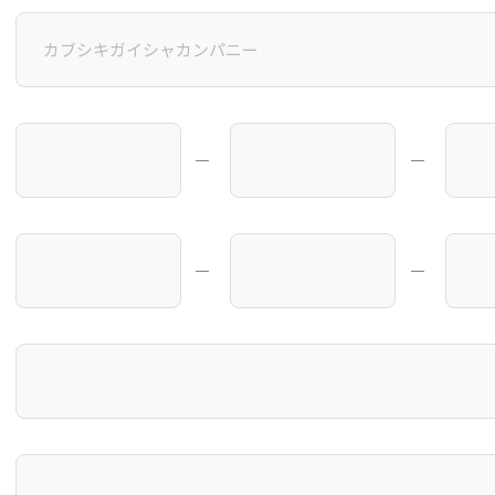
―
―
―
―