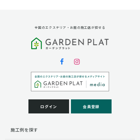
資料請求に対する発送のため
サービス実施のため
弊社の商品、サービス、催し物のご案内のため
アンケート調査、モニター募集のため
全国のエクステリア・お庭の施工店が探せる
第三者への提供
弊社は法律で定められている場合を除いて、お客様の個
人情報を当該本人の同意を得ず第三者に提供することは
ありません。
個人情報の取扱い業務の委託
弊社は事業運営上、お客様により良いサービスを提供す
るために業務の一部を外部に委託しており、業務委託先
に対してお客様の個人情報を預けることがあります。お
客様には、貴殿の個人情報の利用目的の通知、開示、訂
ログイン
会員登録
正、追加、削除および
この場合、個人情報を適切に取り扱っていると認められ
る委託先を選定し、契約等において個人情報の適正管
施工例を探す
理・機密保持などによりお客様の個人情報の漏洩防止に
必要な事項を取決め、適切な管理を実施させます。