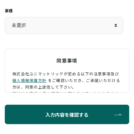
業種
同意事項
株式会社ユニマットリックが定める以下の注意事項及び
個人情報保護方針
をご確認いただき、
ご承諾いただける
方は、同意の上送信して下さい。
弊社はお客様の個人情報をお預かりすることになります
が、そのお預かりした個人情報の取扱について、 下記の
ように定め、保護に努めております。
入力内容を確認する
利用目的
お問い合わせに対する回答を行うため