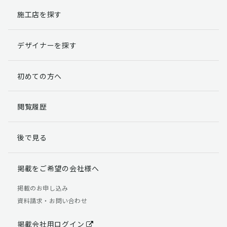
施工店を探す
個人情報提出の任意性
お客様が弊社に対して個人情報を提出することは任意で
デザイナーを探す
す。
ただし、個人情報を提出されない場合には、弊社からの
返信やサービスを実施ができない場合がありますのであ
初めての方へ
らかじめご了承ください。
個人情報の開示請求について
閲覧履歴
お客様には、貴殿の個人情報の利用目的の通知、開示、
訂正、追加、削除および利用又は提供の拒否権を要求す
後で見る
る権利があります。
詳細につきましては下記の窓口までご連絡いただくか
「個人情報の取り扱いについて」
をご確認ください。
掲載をご希望の会社様へ
【お問合せ先】 個人情報問合せ窓口
掲載のお申し込み
資料請求・お問い合わせ
TEL：03-5411-7891（平日9:00 ～ 18:00）
FAX：03-5411-0961（24時間受付）
掲載会社用ログイン
＜個人情報に関する責任者＞ 個人情報保護管理者（管理