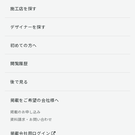
施工店を探す
個人情報提出の任意性
お客様が弊社に対して個人情報を提出することは任意で
デザイナーを探す
す。
ただし、個人情報を提出されない場合には、弊社からの
返信やサービスを実施ができない場合がありますのであ
初めての方へ
らかじめご了承ください。
個人情報の開示請求について
閲覧履歴
お客様には、貴殿の個人情報の利用目的の通知、開示、
訂正、追加、削除および利用又は提供の拒否権を要求す
後で見る
る権利があります。
詳細につきましては下記の窓口までご連絡いただくか
「個人情報の取り扱いについて」
をご確認ください。
掲載をご希望の会社様へ
【お問合せ先】 個人情報問合せ窓口
掲載のお申し込み
資料請求・お問い合わせ
TEL：03-5411-7891（平日9:00 ～ 18:00）
FAX：03-5411-0961（24時間受付）
掲載会社用ログイン
＜個人情報に関する責任者＞ 個人情報保護管理者（管理