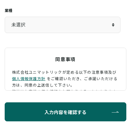
業種
同意事項
株式会社ユニマットリックが定める以下の注意事項及び
個人情報保護方針
をご確認いただき、
ご承諾いただける
方は、同意の上送信して下さい。
弊社はお客様の個人情報をお預かりすることになります
が、そのお預かりした個人情報の取扱について、 下記の
ように定め、保護に努めております。
入力内容を確認する
利用目的
お問い合わせに対する回答を行うため