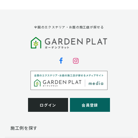
資料請求に対する発送のため
サービス実施のため
弊社の商品、サービス、催し物のご案内のため
アンケート調査、モニター募集のため
全国のエクステリア・お庭の施工店が探せる
第三者への提供
弊社は法律で定められている場合を除いて、お客様の個
人情報を当該本人の同意を得ず第三者に提供することは
ありません。
個人情報の取扱い業務の委託
弊社は事業運営上、お客様により良いサービスを提供す
るために業務の一部を外部に委託しており、業務委託先
に対してお客様の個人情報を預けることがあります。お
客様には、貴殿の個人情報の利用目的の通知、開示、訂
ログイン
会員登録
正、追加、削除および
この場合、個人情報を適切に取り扱っていると認められ
る委託先を選定し、契約等において個人情報の適正管
施工例を探す
理・機密保持などによりお客様の個人情報の漏洩防止に
必要な事項を取決め、適切な管理を実施させます。