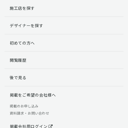
施工店を探す
個人情報提出の任意性
お客様が弊社に対して個人情報を提出することは任意で
デザイナーを探す
す。
ただし、個人情報を提出されない場合には、弊社からの
返信やサービスを実施ができない場合がありますのであ
初めての方へ
らかじめご了承ください。
個人情報の開示請求について
閲覧履歴
お客様には、貴殿の個人情報の利用目的の通知、開示、
訂正、追加、削除および利用又は提供の拒否権を要求す
後で見る
る権利があります。
詳細につきましては下記の窓口までご連絡いただくか
「個人情報の取り扱いについて」
をご確認ください。
掲載をご希望の会社様へ
【お問合せ先】 個人情報問合せ窓口
掲載のお申し込み
資料請求・お問い合わせ
TEL：03-5411-7891（平日9:00 ～ 18:00）
FAX：03-5411-0961（24時間受付）
掲載会社用ログイン
＜個人情報に関する責任者＞ 個人情報保護管理者（管理