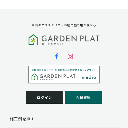
資料請求に対する発送のため
サービス実施のため
弊社の商品、サービス、催し物のご案内のため
アンケート調査、モニター募集のため
全国のエクステリア・お庭の施工店が探せる
第三者への提供
弊社は法律で定められている場合を除いて、お客様の個
人情報を当該本人の同意を得ず第三者に提供することは
ありません。
個人情報の取扱い業務の委託
弊社は事業運営上、お客様により良いサービスを提供す
るために業務の一部を外部に委託しており、業務委託先
に対してお客様の個人情報を預けることがあります。お
客様には、貴殿の個人情報の利用目的の通知、開示、訂
ログイン
会員登録
正、追加、削除および
この場合、個人情報を適切に取り扱っていると認められ
る委託先を選定し、契約等において個人情報の適正管
施工例を探す
理・機密保持などによりお客様の個人情報の漏洩防止に
必要な事項を取決め、適切な管理を実施させます。