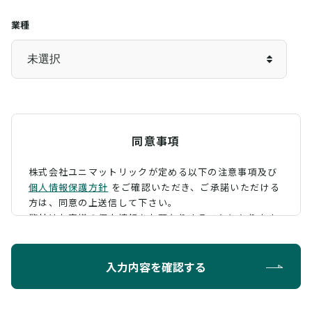
業種
同意事項
株式会社ユニマットリックが定める以下の注意事項及び
個人情報保護方針
をご確認いただき、
ご承諾いただける
方は、同意の上送信して下さい。
弊社はお客様の個人情報をお預かりすることになります
が、そのお預かりした個人情報の取扱について、 下記の
ように定め、保護に努めております。
入力内容を確認する
利用目的
お問い合わせに対する回答を行うため