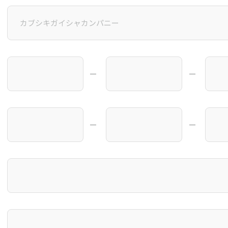
―
―
―
―