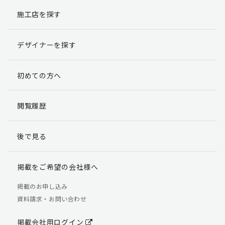
施工店を探す
個人情報提出の任意性
お客様が弊社に対して個人情報を提出することは任意で
デザイナーを探す
す。
ただし、個人情報を提出されない場合には、弊社からの
返信やサービスを実施ができない場合がありますのであ
初めての方へ
らかじめご了承ください。
個人情報の開示請求について
閲覧履歴
お客様には、貴殿の個人情報の利用目的の通知、開示、
訂正、追加、削除および利用又は提供の拒否権を要求す
後で見る
る権利があります。
詳細につきましては下記の窓口までご連絡いただくか
「個人情報の取り扱いについて」
をご確認ください。
掲載をご希望の会社様へ
【お問合せ先】 個人情報問合せ窓口
掲載のお申し込み
資料請求・お問い合わせ
TEL：03-5411-7891（平日9:00 ～ 18:00）
FAX：03-5411-0961（24時間受付）
掲載会社用ログイン
＜個人情報に関する責任者＞ 個人情報保護管理者（管理