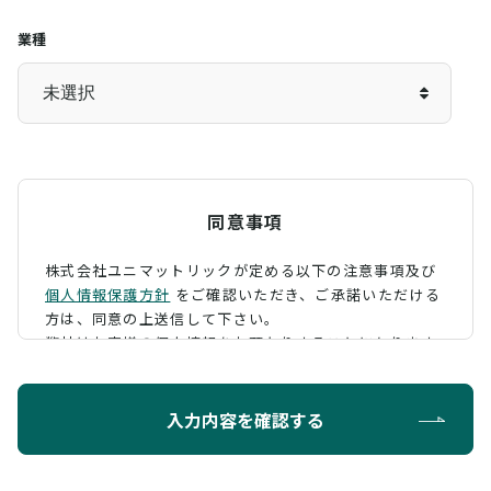
業種
同意事項
株式会社ユニマットリックが定める以下の注意事項及び
個人情報保護方針
をご確認いただき、
ご承諾いただける
方は、同意の上送信して下さい。
弊社はお客様の個人情報をお預かりすることになります
が、そのお預かりした個人情報の取扱について、 下記の
ように定め、保護に努めております。
入力内容を確認する
利用目的
お問い合わせに対する回答を行うため