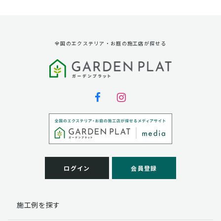
資料請求に対する発送のため
サービス実施のため
弊社の商品、サービス、催し物のご案内のため
アンケート調査、モニター募集のため
全国のエクステリア・お庭の施工店が探せる
第三者への提供
弊社は法律で定められている場合を除いて、お客様の個
人情報を当該本人の同意を得ず第三者に提供することは
ありません。
個人情報の取扱い業務の委託
弊社は事業運営上、お客様により良いサービスを提供す
るために業務の一部を外部に委託しており、業務委託先
に対してお客様の個人情報を預けることがあります。お
客様には、貴殿の個人情報の利用目的の通知、開示、訂
ログイン
会員登録
正、追加、削除および
この場合、個人情報を適切に取り扱っていると認められ
る委託先を選定し、契約等において個人情報の適正管
施工例を探す
理・機密保持などによりお客様の個人情報の漏洩防止に
必要な事項を取決め、適切な管理を実施させます。