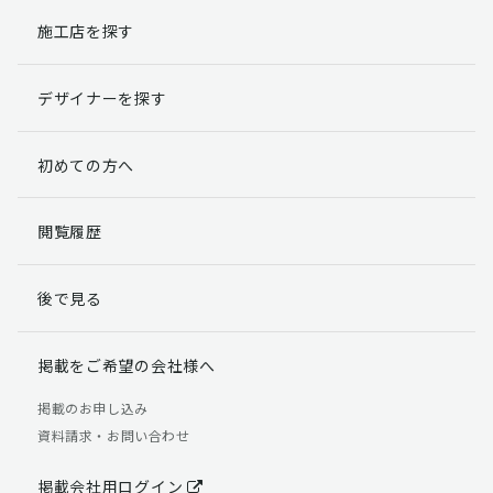
施工店を探す
個人情報提出の任意性
お客様が弊社に対して個人情報を提出することは任意で
デザイナーを探す
す。
ただし、個人情報を提出されない場合には、弊社からの
返信やサービスを実施ができない場合がありますのであ
初めての方へ
らかじめご了承ください。
個人情報の開示請求について
閲覧履歴
お客様には、貴殿の個人情報の利用目的の通知、開示、
訂正、追加、削除および利用又は提供の拒否権を要求す
後で見る
る権利があります。
詳細につきましては下記の窓口までご連絡いただくか
「個人情報の取り扱いについて」
をご確認ください。
掲載をご希望の会社様へ
【お問合せ先】 個人情報問合せ窓口
掲載のお申し込み
資料請求・お問い合わせ
TEL：03-5411-7891（平日9:00 ～ 18:00）
FAX：03-5411-0961（24時間受付）
掲載会社用ログイン
＜個人情報に関する責任者＞ 個人情報保護管理者（管理