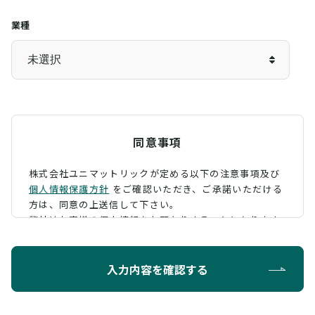
業種
同意事項
株式会社ユニマットリックが定める以下の注意事項及び
個人情報保護方針
をご確認いただき、
ご承諾いただける
方は、同意の上送信して下さい。
弊社はお客様の個人情報をお預かりすることになります
が、そのお預かりした個人情報の取扱について、 下記の
ように定め、保護に努めております。
入力内容を確認する
利用目的
お問い合わせに対する回答を行うため