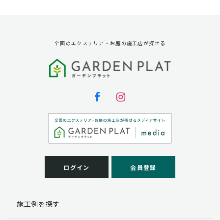
資料請求に対する発送のため
サービス実施のため
弊社の商品、サービス、催し物のご案内のため
アンケート調査、モニター募集のため
全国のエクステリア・お庭の施工店が探せる
第三者への提供
弊社は法律で定められている場合を除いて、お客様の個
人情報を当該本人の同意を得ず第三者に提供することは
ありません。
個人情報の取扱い業務の委託
弊社は事業運営上、お客様により良いサービスを提供す
るために業務の一部を外部に委託しており、業務委託先
に対してお客様の個人情報を預けることがあります。お
客様には、貴殿の個人情報の利用目的の通知、開示、訂
ログイン
会員登録
正、追加、削除および
この場合、個人情報を適切に取り扱っていると認められ
る委託先を選定し、契約等において個人情報の適正管
施工例を探す
理・機密保持などによりお客様の個人情報の漏洩防止に
必要な事項を取決め、適切な管理を実施させます。