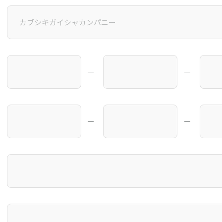
―
―
―
―