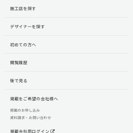
施工店を探す
個人情報提出の任意性
お客様が弊社に対して個人情報を提出することは任意で
デザイナーを探す
す。
ただし、個人情報を提出されない場合には、弊社からの
返信やサービスを実施ができない場合がありますのであ
初めての方へ
らかじめご了承ください。
個人情報の開示請求について
閲覧履歴
お客様には、貴殿の個人情報の利用目的の通知、開示、
訂正、追加、削除および利用又は提供の拒否権を要求す
後で見る
る権利があります。
詳細につきましては下記の窓口までご連絡いただくか
「個人情報の取り扱いについて」
をご確認ください。
掲載をご希望の会社様へ
【お問合せ先】 個人情報問合せ窓口
掲載のお申し込み
資料請求・お問い合わせ
TEL：03-5411-7891（平日9:00 ～ 18:00）
FAX：03-5411-0961（24時間受付）
掲載会社用ログイン
＜個人情報に関する責任者＞ 個人情報保護管理者（管理