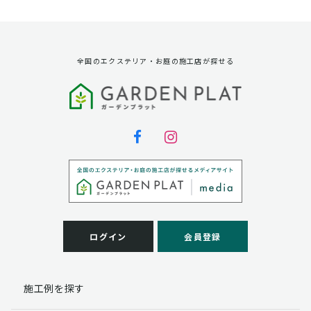
資料請求に対する発送のため
サービス実施のため
弊社の商品、サービス、催し物のご案内のため
アンケート調査、モニター募集のため
全国のエクステリア・お庭の施工店が探せる
第三者への提供
弊社は法律で定められている場合を除いて、お客様の個
人情報を当該本人の同意を得ず第三者に提供することは
ありません。
個人情報の取扱い業務の委託
弊社は事業運営上、お客様により良いサービスを提供す
るために業務の一部を外部に委託しており、業務委託先
に対してお客様の個人情報を預けることがあります。お
客様には、貴殿の個人情報の利用目的の通知、開示、訂
ログイン
会員登録
正、追加、削除および
この場合、個人情報を適切に取り扱っていると認められ
る委託先を選定し、契約等において個人情報の適正管
施工例を探す
理・機密保持などによりお客様の個人情報の漏洩防止に
必要な事項を取決め、適切な管理を実施させます。