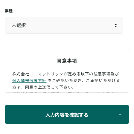
業種
同意事項
株式会社ユニマットリックが定める以下の注意事項及び
個人情報保護方針
をご確認いただき、
ご承諾いただける
方は、同意の上送信して下さい。
弊社はお客様の個人情報をお預かりすることになります
が、そのお預かりした個人情報の取扱について、 下記の
ように定め、保護に努めております。
入力内容を確認する
利用目的
お問い合わせに対する回答を行うため