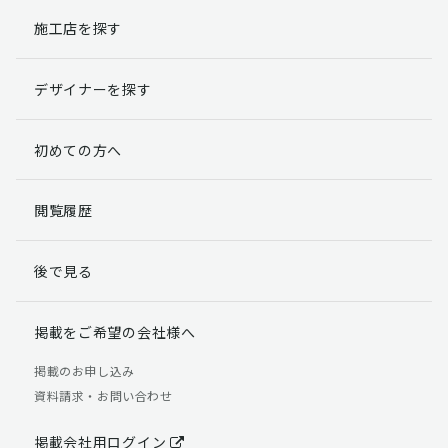
施工店を探す
個人情報提出の任意性
お客様が弊社に対して個人情報を提出することは任意で
デザイナーを探す
す。
ただし、個人情報を提出されない場合には、弊社からの
返信やサービスを実施ができない場合がありますのであ
初めての方へ
らかじめご了承ください。
個人情報の開示請求について
閲覧履歴
お客様には、貴殿の個人情報の利用目的の通知、開示、
訂正、追加、削除および利用又は提供の拒否権を要求す
後で見る
る権利があります。
詳細につきましては下記の窓口までご連絡いただくか
「個人情報の取り扱いについて」
をご確認ください。
掲載をご希望の会社様へ
【お問合せ先】 個人情報問合せ窓口
掲載のお申し込み
資料請求・お問い合わせ
TEL：03-5411-7891（平日9:00 ～ 18:00）
FAX：03-5411-0961（24時間受付）
掲載会社用ログイン
＜個人情報に関する責任者＞ 個人情報保護管理者（管理