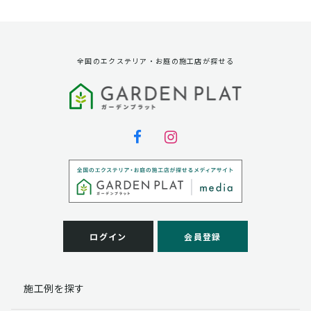
資料請求に対する発送のため
サービス実施のため
弊社の商品、サービス、催し物のご案内のため
アンケート調査、モニター募集のため
全国のエクステリア・お庭の施工店が探せる
第三者への提供
弊社は法律で定められている場合を除いて、お客様の個
人情報を当該本人の同意を得ず第三者に提供することは
ありません。
個人情報の取扱い業務の委託
弊社は事業運営上、お客様により良いサービスを提供す
るために業務の一部を外部に委託しており、業務委託先
に対してお客様の個人情報を預けることがあります。お
客様には、貴殿の個人情報の利用目的の通知、開示、訂
ログイン
会員登録
正、追加、削除および
この場合、個人情報を適切に取り扱っていると認められ
る委託先を選定し、契約等において個人情報の適正管
施工例を探す
理・機密保持などによりお客様の個人情報の漏洩防止に
必要な事項を取決め、適切な管理を実施させます。