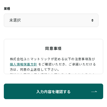
業種
同意事項
株式会社ユニマットリックが定める以下の注意事項及び
個人情報保護方針
をご確認いただき、
ご承諾いただける
方は、同意の上送信して下さい。
弊社はお客様の個人情報をお預かりすることになります
が、そのお預かりした個人情報の取扱について、 下記の
ように定め、保護に努めております。
入力内容を確認する
利用目的
お問い合わせに対する回答を行うため