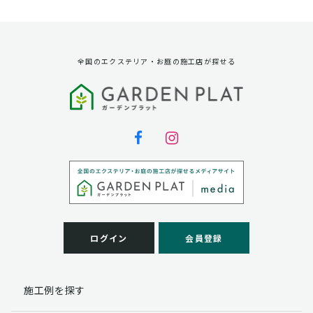
資料請求に対する発送のため
サービス実施のため
弊社の商品、サービス、催し物のご案内のため
アンケート調査、モニター募集のため
全国のエクステリア・お庭の施工店が探せる
第三者への提供
弊社は法律で定められている場合を除いて、お客様の個
人情報を当該本人の同意を得ず第三者に提供することは
ありません。
個人情報の取扱い業務の委託
弊社は事業運営上、お客様により良いサービスを提供す
るために業務の一部を外部に委託しており、業務委託先
に対してお客様の個人情報を預けることがあります。お
客様には、貴殿の個人情報の利用目的の通知、開示、訂
ログイン
会員登録
正、追加、削除および
この場合、個人情報を適切に取り扱っていると認められ
る委託先を選定し、契約等において個人情報の適正管
施工例を探す
理・機密保持などによりお客様の個人情報の漏洩防止に
必要な事項を取決め、適切な管理を実施させます。