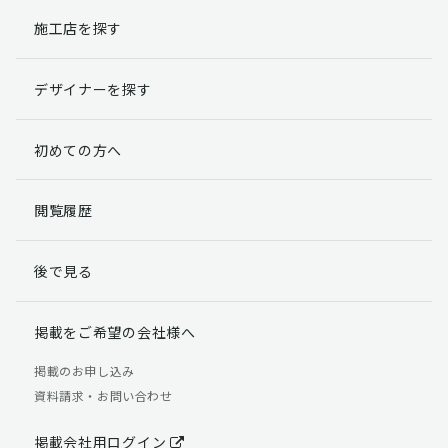
施工店を探す
個人情報提出の任意性
お客様が弊社に対して個人情報を提出することは任意で
デザイナーを探す
す。
ただし、個人情報を提出されない場合には、弊社からの
返信やサービスを実施ができない場合がありますのであ
初めての方へ
らかじめご了承ください。
個人情報の開示請求について
閲覧履歴
お客様には、貴殿の個人情報の利用目的の通知、開示、
訂正、追加、削除および利用又は提供の拒否権を要求す
後で見る
る権利があります。
詳細につきましては下記の窓口までご連絡いただくか
「個人情報の取り扱いについて」
をご確認ください。
掲載をご希望の会社様へ
【お問合せ先】 個人情報問合せ窓口
掲載のお申し込み
資料請求・お問い合わせ
TEL：03-5411-7891（平日9:00 ～ 18:00）
FAX：03-5411-0961（24時間受付）
掲載会社用ログイン
＜個人情報に関する責任者＞ 個人情報保護管理者（管理