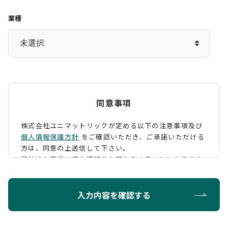
業種
同意事項
株式会社ユニマットリックが定める以下の注意事項及び
個人情報保護方針
をご確認いただき、
ご承諾いただける
方は、同意の上送信して下さい。
弊社はお客様の個人情報をお預かりすることになります
が、そのお預かりした個人情報の取扱について、 下記の
ように定め、保護に努めております。
入力内容を確認する
利用目的
お問い合わせに対する回答を行うため