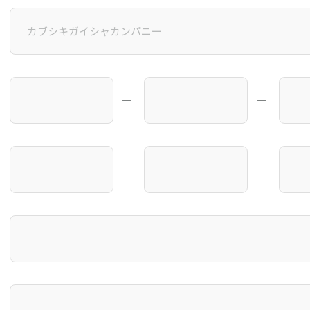
―
―
―
―