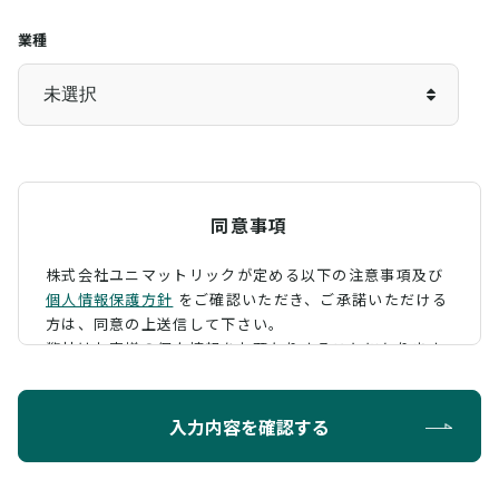
業種
同意事項
株式会社ユニマットリックが定める以下の注意事項及び
個人情報保護方針
をご確認いただき、
ご承諾いただける
方は、同意の上送信して下さい。
弊社はお客様の個人情報をお預かりすることになります
が、そのお預かりした個人情報の取扱について、 下記の
ように定め、保護に努めております。
入力内容を確認する
利用目的
お問い合わせに対する回答を行うため