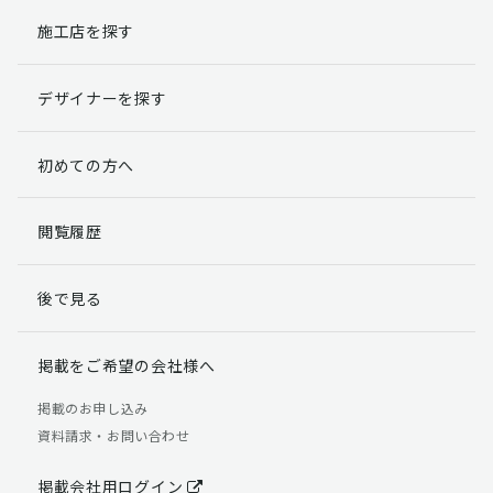
施工店を探す
個人情報提出の任意性
お客様が弊社に対して個人情報を提出することは任意で
デザイナーを探す
す。
ただし、個人情報を提出されない場合には、弊社からの
返信やサービスを実施ができない場合がありますのであ
初めての方へ
らかじめご了承ください。
個人情報の開示請求について
閲覧履歴
お客様には、貴殿の個人情報の利用目的の通知、開示、
訂正、追加、削除および利用又は提供の拒否権を要求す
後で見る
る権利があります。
詳細につきましては下記の窓口までご連絡いただくか
「個人情報の取り扱いについて」
をご確認ください。
掲載をご希望の会社様へ
【お問合せ先】 個人情報問合せ窓口
掲載のお申し込み
資料請求・お問い合わせ
TEL：03-5411-7891（平日9:00 ～ 18:00）
FAX：03-5411-0961（24時間受付）
掲載会社用ログイン
＜個人情報に関する責任者＞ 個人情報保護管理者（管理