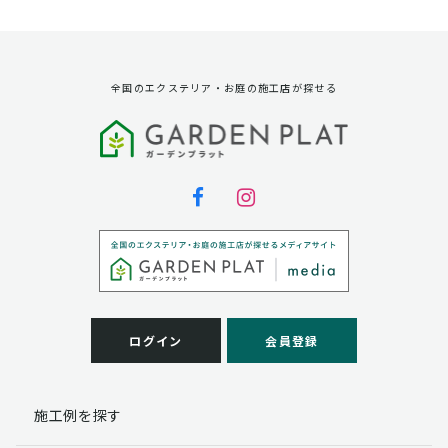
資料請求に対する発送のため
サービス実施のため
弊社の商品、サービス、催し物のご案内のため
アンケート調査、モニター募集のため
全国のエクステリア・お庭の施工店が探せる
第三者への提供
弊社は法律で定められている場合を除いて、お客様の個
人情報を当該本人の同意を得ず第三者に提供することは
ありません。
個人情報の取扱い業務の委託
弊社は事業運営上、お客様により良いサービスを提供す
るために業務の一部を外部に委託しており、業務委託先
に対してお客様の個人情報を預けることがあります。お
客様には、貴殿の個人情報の利用目的の通知、開示、訂
ログイン
会員登録
正、追加、削除および
この場合、個人情報を適切に取り扱っていると認められ
る委託先を選定し、契約等において個人情報の適正管
施工例を探す
理・機密保持などによりお客様の個人情報の漏洩防止に
必要な事項を取決め、適切な管理を実施させます。