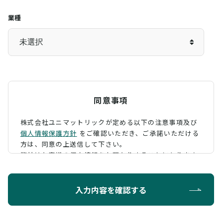
業種
同意事項
株式会社ユニマットリックが定める以下の注意事項及び
個人情報保護方針
をご確認いただき、
ご承諾いただける
方は、同意の上送信して下さい。
弊社はお客様の個人情報をお預かりすることになります
が、そのお預かりした個人情報の取扱について、 下記の
ように定め、保護に努めております。
入力内容を確認する
利用目的
お問い合わせに対する回答を行うため