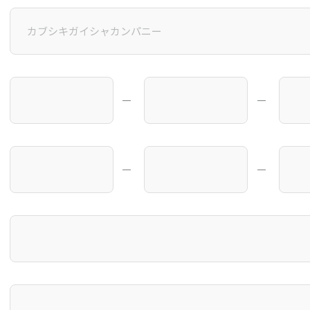
―
―
―
―