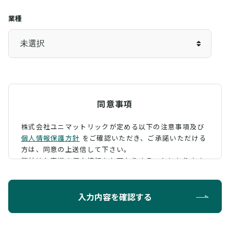
業種
同意事項
株式会社ユニマットリックが定める以下の注意事項及び
個人情報保護方針
をご確認いただき、
ご承諾いただける
方は、同意の上送信して下さい。
弊社はお客様の個人情報をお預かりすることになります
が、そのお預かりした個人情報の取扱について、 下記の
ように定め、保護に努めております。
入力内容を確認する
利用目的
お問い合わせに対する回答を行うため