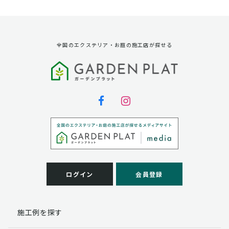
資料請求に対する発送のため
サービス実施のため
弊社の商品、サービス、催し物のご案内のため
アンケート調査、モニター募集のため
全国のエクステリア・お庭の施工店が探せる
第三者への提供
弊社は法律で定められている場合を除いて、お客様の個
人情報を当該本人の同意を得ず第三者に提供することは
ありません。
個人情報の取扱い業務の委託
弊社は事業運営上、お客様により良いサービスを提供す
るために業務の一部を外部に委託しており、業務委託先
に対してお客様の個人情報を預けることがあります。お
客様には、貴殿の個人情報の利用目的の通知、開示、訂
ログイン
会員登録
正、追加、削除および
この場合、個人情報を適切に取り扱っていると認められ
る委託先を選定し、契約等において個人情報の適正管
施工例を探す
理・機密保持などによりお客様の個人情報の漏洩防止に
必要な事項を取決め、適切な管理を実施させます。