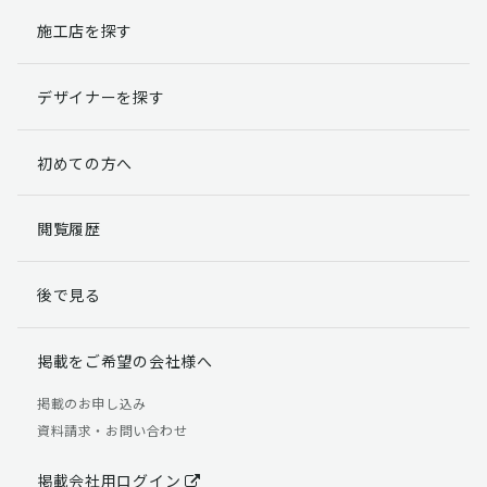
施工店を探す
個人情報提出の任意性
お客様が弊社に対して個人情報を提出することは任意で
デザイナーを探す
す。
ただし、個人情報を提出されない場合には、弊社からの
返信やサービスを実施ができない場合がありますのであ
初めての方へ
らかじめご了承ください。
個人情報の開示請求について
閲覧履歴
お客様には、貴殿の個人情報の利用目的の通知、開示、
訂正、追加、削除および利用又は提供の拒否権を要求す
後で見る
る権利があります。
詳細につきましては下記の窓口までご連絡いただくか
「個人情報の取り扱いについて」
をご確認ください。
掲載をご希望の会社様へ
【お問合せ先】 個人情報問合せ窓口
掲載のお申し込み
資料請求・お問い合わせ
TEL：03-5411-7891（平日9:00 ～ 18:00）
FAX：03-5411-0961（24時間受付）
掲載会社用ログイン
＜個人情報に関する責任者＞ 個人情報保護管理者（管理