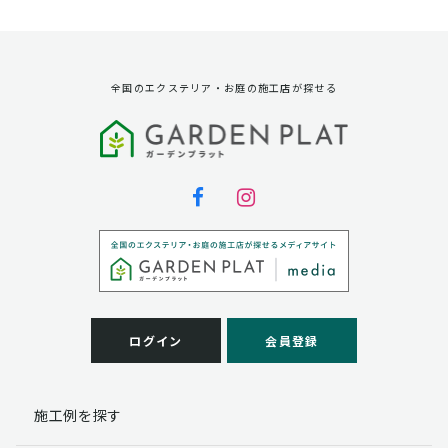
資料請求に対する発送のため
サービス実施のため
弊社の商品、サービス、催し物のご案内のため
アンケート調査、モニター募集のため
全国のエクステリア・お庭の施工店が探せる
第三者への提供
弊社は法律で定められている場合を除いて、お客様の個
人情報を当該本人の同意を得ず第三者に提供することは
ありません。
個人情報の取扱い業務の委託
弊社は事業運営上、お客様により良いサービスを提供す
るために業務の一部を外部に委託しており、業務委託先
に対してお客様の個人情報を預けることがあります。お
客様には、貴殿の個人情報の利用目的の通知、開示、訂
ログイン
会員登録
正、追加、削除および
この場合、個人情報を適切に取り扱っていると認められ
る委託先を選定し、契約等において個人情報の適正管
施工例を探す
理・機密保持などによりお客様の個人情報の漏洩防止に
必要な事項を取決め、適切な管理を実施させます。