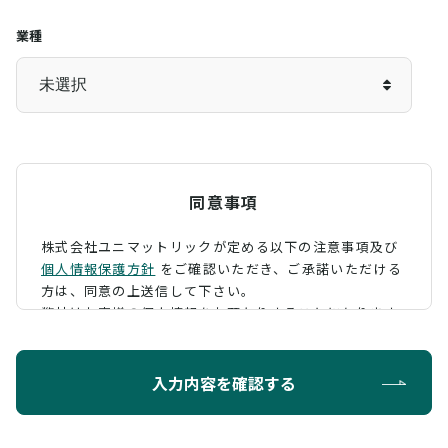
業種
同意事項
株式会社ユニマットリックが定める以下の注意事項及び
個人情報保護方針
をご確認いただき、
ご承諾いただける
方は、同意の上送信して下さい。
弊社はお客様の個人情報をお預かりすることになります
が、そのお預かりした個人情報の取扱について、 下記の
ように定め、保護に努めております。
入力内容を確認する
利用目的
お問い合わせに対する回答を行うため