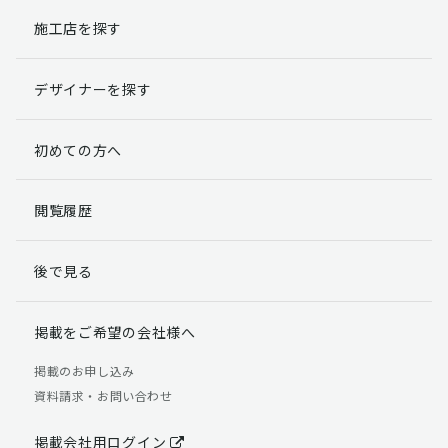
施工店を探す
個人情報提出の任意性
お客様が弊社に対して個人情報を提出することは任意で
デザイナーを探す
す。
ただし、個人情報を提出されない場合には、弊社からの
返信やサービスを実施ができない場合がありますのであ
初めての方へ
らかじめご了承ください。
個人情報の開示請求について
閲覧履歴
お客様には、貴殿の個人情報の利用目的の通知、開示、
訂正、追加、削除および利用又は提供の拒否権を要求す
後で見る
る権利があります。
詳細につきましては下記の窓口までご連絡いただくか
「個人情報の取り扱いについて」
をご確認ください。
掲載をご希望の会社様へ
【お問合せ先】 個人情報問合せ窓口
掲載のお申し込み
資料請求・お問い合わせ
TEL：03-5411-7891（平日9:00 ～ 18:00）
FAX：03-5411-0961（24時間受付）
掲載会社用ログイン
＜個人情報に関する責任者＞ 個人情報保護管理者（管理