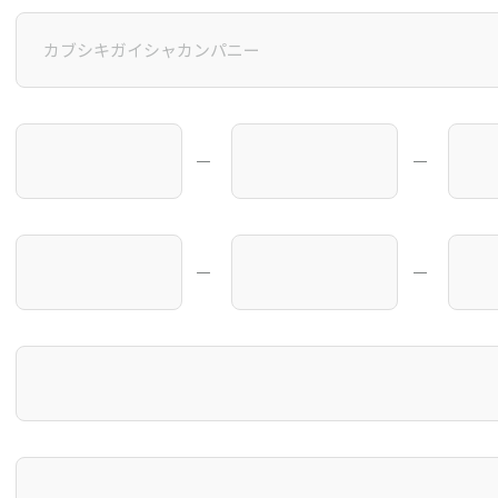
―
―
―
―