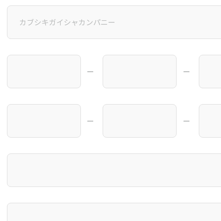
―
―
―
―