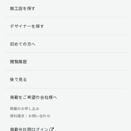
施工店を探す
個人情報提出の任意性
お客様が弊社に対して個人情報を提出することは任意で
デザイナーを探す
す。
ただし、個人情報を提出されない場合には、弊社からの
返信やサービスを実施ができない場合がありますのであ
初めての方へ
らかじめご了承ください。
個人情報の開示請求について
閲覧履歴
お客様には、貴殿の個人情報の利用目的の通知、開示、
訂正、追加、削除および利用又は提供の拒否権を要求す
後で見る
る権利があります。
詳細につきましては下記の窓口までご連絡いただくか
「個人情報の取り扱いについて」
をご確認ください。
掲載をご希望の会社様へ
【お問合せ先】 個人情報問合せ窓口
掲載のお申し込み
資料請求・お問い合わせ
TEL：03-5411-7891（平日9:00 ～ 18:00）
FAX：03-5411-0961（24時間受付）
掲載会社用ログイン
＜個人情報に関する責任者＞ 個人情報保護管理者（管理