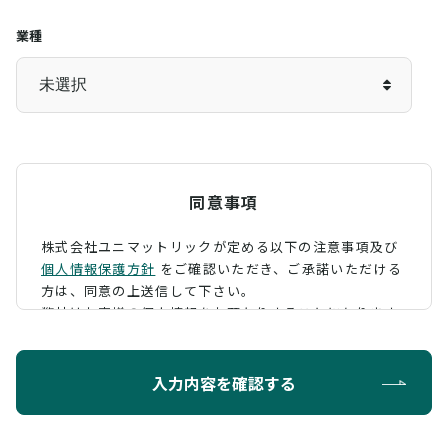
業種
同意事項
株式会社ユニマットリックが定める以下の注意事項及び
個人情報保護方針
をご確認いただき、
ご承諾いただける
方は、同意の上送信して下さい。
弊社はお客様の個人情報をお預かりすることになります
が、そのお預かりした個人情報の取扱について、 下記の
ように定め、保護に努めております。
入力内容を確認する
利用目的
お問い合わせに対する回答を行うため