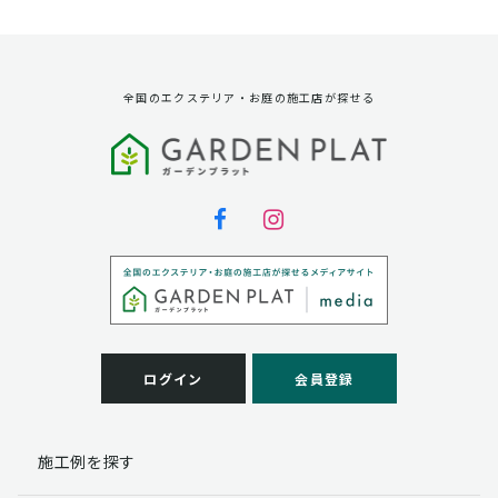
資料請求に対する発送のため
サービス実施のため
弊社の商品、サービス、催し物のご案内のため
アンケート調査、モニター募集のため
全国のエクステリア・お庭の施工店が探せる
第三者への提供
弊社は法律で定められている場合を除いて、お客様の個
人情報を当該本人の同意を得ず第三者に提供することは
ありません。
個人情報の取扱い業務の委託
弊社は事業運営上、お客様により良いサービスを提供す
るために業務の一部を外部に委託しており、業務委託先
に対してお客様の個人情報を預けることがあります。お
客様には、貴殿の個人情報の利用目的の通知、開示、訂
ログイン
会員登録
正、追加、削除および
この場合、個人情報を適切に取り扱っていると認められ
る委託先を選定し、契約等において個人情報の適正管
施工例を探す
理・機密保持などによりお客様の個人情報の漏洩防止に
必要な事項を取決め、適切な管理を実施させます。