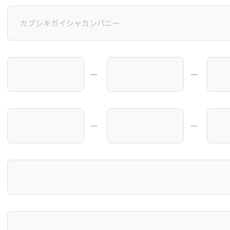
―
―
―
―