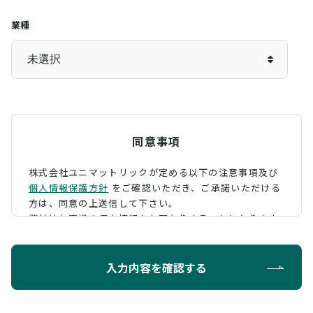
業種
同意事項
株式会社ユニマットリックが定める以下の注意事項及び
個人情報保護方針
をご確認いただき、
ご承諾いただける
方は、同意の上送信して下さい。
弊社はお客様の個人情報をお預かりすることになります
が、そのお預かりした個人情報の取扱について、 下記の
ように定め、保護に努めております。
入力内容を確認する
利用目的
お問い合わせに対する回答を行うため