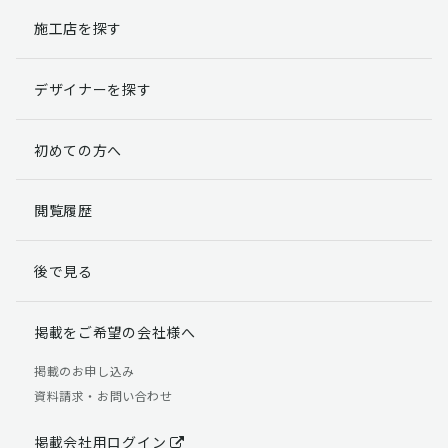
施工店を探す
個人情報提出の任意性
お客様が弊社に対して個人情報を提出することは任意で
デザイナーを探す
す。
ただし、個人情報を提出されない場合には、弊社からの
返信やサービスを実施ができない場合がありますのであ
初めての方へ
らかじめご了承ください。
個人情報の開示請求について
閲覧履歴
お客様には、貴殿の個人情報の利用目的の通知、開示、
訂正、追加、削除および利用又は提供の拒否権を要求す
後で見る
る権利があります。
詳細につきましては下記の窓口までご連絡いただくか
「個人情報の取り扱いについて」
をご確認ください。
掲載をご希望の会社様へ
【お問合せ先】 個人情報問合せ窓口
掲載のお申し込み
資料請求・お問い合わせ
TEL：03-5411-7891（平日9:00 ～ 18:00）
FAX：03-5411-0961（24時間受付）
掲載会社用ログイン
＜個人情報に関する責任者＞ 個人情報保護管理者（管理