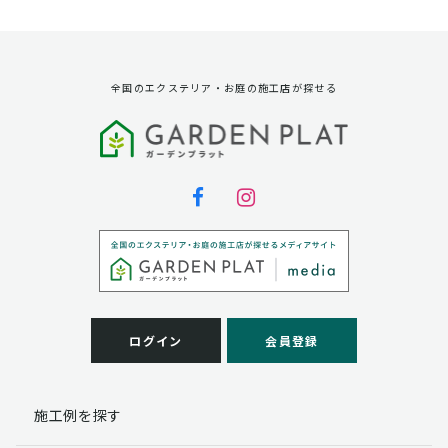
資料請求に対する発送のため
サービス実施のため
弊社の商品、サービス、催し物のご案内のため
アンケート調査、モニター募集のため
全国のエクステリア・お庭の施工店が探せる
第三者への提供
弊社は法律で定められている場合を除いて、お客様の個
人情報を当該本人の同意を得ず第三者に提供することは
ありません。
個人情報の取扱い業務の委託
弊社は事業運営上、お客様により良いサービスを提供す
るために業務の一部を外部に委託しており、業務委託先
に対してお客様の個人情報を預けることがあります。お
客様には、貴殿の個人情報の利用目的の通知、開示、訂
ログイン
会員登録
正、追加、削除および
この場合、個人情報を適切に取り扱っていると認められ
る委託先を選定し、契約等において個人情報の適正管
施工例を探す
理・機密保持などによりお客様の個人情報の漏洩防止に
必要な事項を取決め、適切な管理を実施させます。