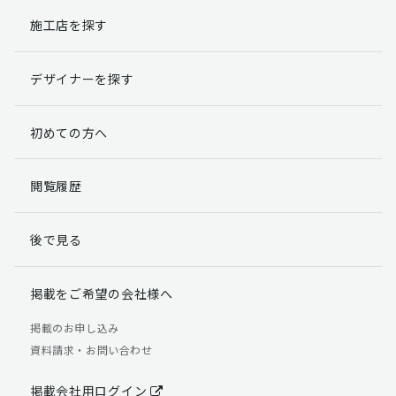
施工店を探す
個人情報提出の任意性
お客様が弊社に対して個人情報を提出することは任意で
デザイナーを探す
す。
ただし、個人情報を提出されない場合には、弊社からの
返信やサービスを実施ができない場合がありますのであ
初めての方へ
らかじめご了承ください。
個人情報の開示請求について
閲覧履歴
お客様には、貴殿の個人情報の利用目的の通知、開示、
訂正、追加、削除および利用又は提供の拒否権を要求す
後で見る
る権利があります。
詳細につきましては下記の窓口までご連絡いただくか
「個人情報の取り扱いについて」
をご確認ください。
掲載をご希望の会社様へ
【お問合せ先】 個人情報問合せ窓口
掲載のお申し込み
資料請求・お問い合わせ
TEL：03-5411-7891（平日9:00 ～ 18:00）
FAX：03-5411-0961（24時間受付）
掲載会社用ログイン
＜個人情報に関する責任者＞ 個人情報保護管理者（管理