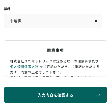
業種
同意事項
株式会社ユニマットリックが定める以下の注意事項及び
個人情報保護方針
をご確認いただき、
ご承諾いただける
方は、同意の上送信して下さい。
弊社はお客様の個人情報をお預かりすることになります
が、そのお預かりした個人情報の取扱について、 下記の
ように定め、保護に努めております。
入力内容を確認する
利用目的
お問い合わせに対する回答を行うため