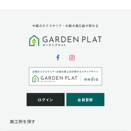
資料請求に対する発送のため
サービス実施のため
弊社の商品、サービス、催し物のご案内のため
アンケート調査、モニター募集のため
全国のエクステリア・お庭の施工店が探せる
第三者への提供
弊社は法律で定められている場合を除いて、お客様の個
人情報を当該本人の同意を得ず第三者に提供することは
ありません。
個人情報の取扱い業務の委託
弊社は事業運営上、お客様により良いサービスを提供す
るために業務の一部を外部に委託しており、業務委託先
に対してお客様の個人情報を預けることがあります。お
客様には、貴殿の個人情報の利用目的の通知、開示、訂
ログイン
会員登録
正、追加、削除および
この場合、個人情報を適切に取り扱っていると認められ
る委託先を選定し、契約等において個人情報の適正管
施工例を探す
理・機密保持などによりお客様の個人情報の漏洩防止に
必要な事項を取決め、適切な管理を実施させます。