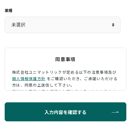
業種
同意事項
株式会社ユニマットリックが定める以下の注意事項及び
個人情報保護方針
をご確認いただき、
ご承諾いただける
方は、同意の上送信して下さい。
弊社はお客様の個人情報をお預かりすることになります
が、そのお預かりした個人情報の取扱について、 下記の
ように定め、保護に努めております。
入力内容を確認する
利用目的
お問い合わせに対する回答を行うため