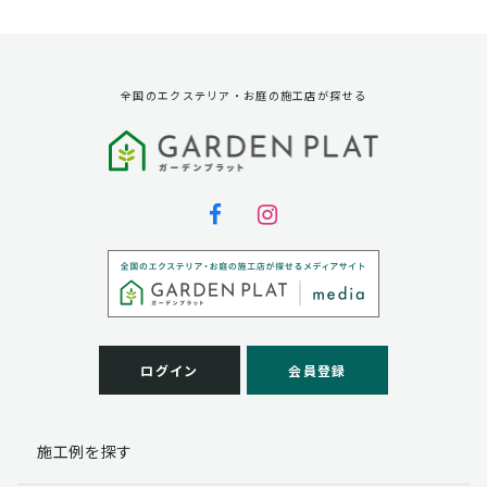
資料請求に対する発送のため
サービス実施のため
弊社の商品、サービス、催し物のご案内のため
アンケート調査、モニター募集のため
全国のエクステリア・お庭の施工店が探せる
第三者への提供
弊社は法律で定められている場合を除いて、お客様の個
人情報を当該本人の同意を得ず第三者に提供することは
ありません。
個人情報の取扱い業務の委託
弊社は事業運営上、お客様により良いサービスを提供す
るために業務の一部を外部に委託しており、業務委託先
に対してお客様の個人情報を預けることがあります。お
客様には、貴殿の個人情報の利用目的の通知、開示、訂
ログイン
会員登録
正、追加、削除および
この場合、個人情報を適切に取り扱っていると認められ
る委託先を選定し、契約等において個人情報の適正管
施工例を探す
理・機密保持などによりお客様の個人情報の漏洩防止に
必要な事項を取決め、適切な管理を実施させます。