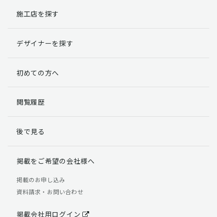
施工店を探す
個人情報提出の任意性
お客様が弊社に対して個人情報を提出することは任意で
デザイナーを探す
す。
ただし、個人情報を提出されない場合には、弊社からの
返信やサービスを実施ができない場合がありますのであ
初めての方へ
らかじめご了承ください。
個人情報の開示請求について
閲覧履歴
お客様には、貴殿の個人情報の利用目的の通知、開示、
訂正、追加、削除および利用又は提供の拒否権を要求す
後で見る
る権利があります。
詳細につきましては下記の窓口までご連絡いただくか
「個人情報の取り扱いについて」
をご確認ください。
掲載をご希望の会社様へ
【お問合せ先】 個人情報問合せ窓口
掲載のお申し込み
資料請求・お問い合わせ
TEL：03-5411-7891（平日9:00 ～ 18:00）
FAX：03-5411-0961（24時間受付）
掲載会社用ログイン
＜個人情報に関する責任者＞ 個人情報保護管理者（管理