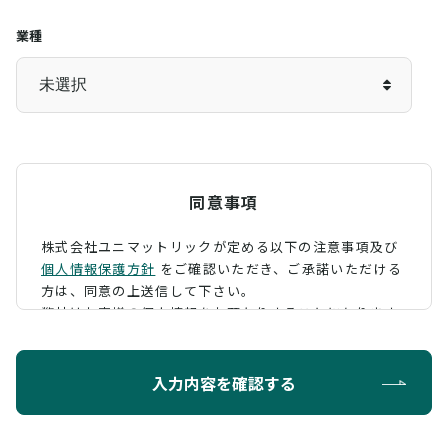
業種
同意事項
株式会社ユニマットリックが定める以下の注意事項及び
個人情報保護方針
をご確認いただき、
ご承諾いただける
方は、同意の上送信して下さい。
弊社はお客様の個人情報をお預かりすることになります
が、そのお預かりした個人情報の取扱について、 下記の
ように定め、保護に努めております。
入力内容を確認する
利用目的
お問い合わせに対する回答を行うため