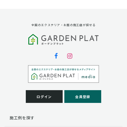
資料請求に対する発送のため
サービス実施のため
弊社の商品、サービス、催し物のご案内のため
アンケート調査、モニター募集のため
全国のエクステリア・お庭の施工店が探せる
第三者への提供
弊社は法律で定められている場合を除いて、お客様の個
人情報を当該本人の同意を得ず第三者に提供することは
ありません。
個人情報の取扱い業務の委託
弊社は事業運営上、お客様により良いサービスを提供す
るために業務の一部を外部に委託しており、業務委託先
に対してお客様の個人情報を預けることがあります。お
客様には、貴殿の個人情報の利用目的の通知、開示、訂
ログイン
会員登録
正、追加、削除および
この場合、個人情報を適切に取り扱っていると認められ
る委託先を選定し、契約等において個人情報の適正管
施工例を探す
理・機密保持などによりお客様の個人情報の漏洩防止に
必要な事項を取決め、適切な管理を実施させます。