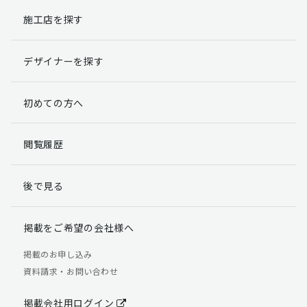
施工店を探す
個人情報提出の任意性
お客様が弊社に対して個人情報を提出することは任意で
デザイナーを探す
す。
ただし、個人情報を提出されない場合には、弊社からの
返信やサービスを実施ができない場合がありますのであ
初めての方へ
らかじめご了承ください。
個人情報の開示請求について
閲覧履歴
お客様には、貴殿の個人情報の利用目的の通知、開示、
訂正、追加、削除および利用又は提供の拒否権を要求す
後で見る
る権利があります。
詳細につきましては下記の窓口までご連絡いただくか
「個人情報の取り扱いについて」
をご確認ください。
掲載をご希望の会社様へ
【お問合せ先】 個人情報問合せ窓口
掲載のお申し込み
資料請求・お問い合わせ
TEL：03-5411-7891（平日9:00 ～ 18:00）
FAX：03-5411-0961（24時間受付）
掲載会社用ログイン
＜個人情報に関する責任者＞ 個人情報保護管理者（管理