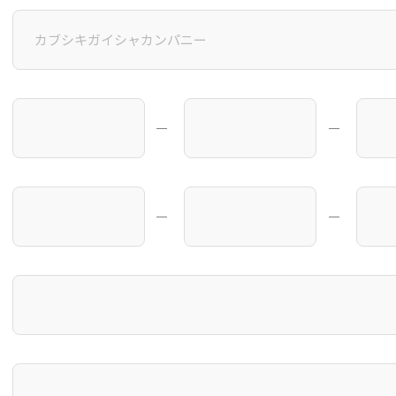
―
―
―
―