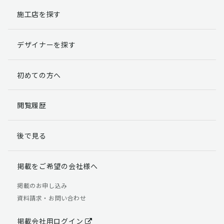
施工店を探す
個人情報提出の任意性
お客様が弊社に対して個人情報を提出することは任意で
デザイナーを探す
す。
ただし、個人情報を提出されない場合には、弊社からの
返信やサービスを実施ができない場合がありますのであ
初めての方へ
らかじめご了承ください。
個人情報の開示請求について
閲覧履歴
お客様には、貴殿の個人情報の利用目的の通知、開示、
訂正、追加、削除および利用又は提供の拒否権を要求す
後で見る
る権利があります。
詳細につきましては下記の窓口までご連絡いただくか
「個人情報の取り扱いについて」
をご確認ください。
掲載をご希望の会社様へ
【お問合せ先】 個人情報問合せ窓口
掲載のお申し込み
資料請求・お問い合わせ
TEL：03-5411-7891（平日9:00 ～ 18:00）
FAX：03-5411-0961（24時間受付）
掲載会社用ログイン
＜個人情報に関する責任者＞ 個人情報保護管理者（管理