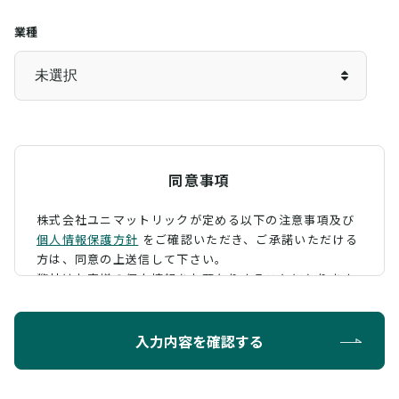
業種
同意事項
株式会社ユニマットリックが定める以下の注意事項及び
個人情報保護方針
をご確認いただき、
ご承諾いただける
方は、同意の上送信して下さい。
弊社はお客様の個人情報をお預かりすることになります
が、そのお預かりした個人情報の取扱について、 下記の
ように定め、保護に努めております。
入力内容を確認する
利用目的
お問い合わせに対する回答を行うため