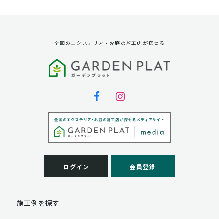
資料請求に対する発送のため
サービス実施のため
弊社の商品、サービス、催し物のご案内のため
アンケート調査、モニター募集のため
全国のエクステリア・お庭の施工店が探せる
第三者への提供
弊社は法律で定められている場合を除いて、お客様の個
人情報を当該本人の同意を得ず第三者に提供することは
ありません。
個人情報の取扱い業務の委託
弊社は事業運営上、お客様により良いサービスを提供す
るために業務の一部を外部に委託しており、業務委託先
に対してお客様の個人情報を預けることがあります。お
客様には、貴殿の個人情報の利用目的の通知、開示、訂
ログイン
会員登録
正、追加、削除および
この場合、個人情報を適切に取り扱っていると認められ
る委託先を選定し、契約等において個人情報の適正管
施工例を探す
理・機密保持などによりお客様の個人情報の漏洩防止に
必要な事項を取決め、適切な管理を実施させます。